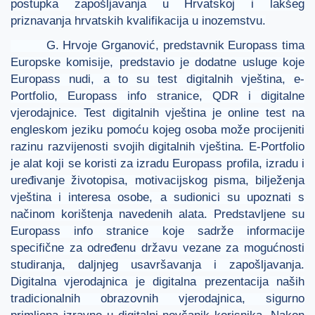
postupka zapošljavanja u Hrvatskoj i lakšeg
priznavanja hrvatskih kvalifikacija u inozemstvu.
G. Hrvoje Grganović, predstavnik Europass tima
Europske komisije, predstavio je dodatne usluge koje
Europass nudi, a to su test digitalnih vještina, e-
Portfolio, Europass info stranice, QDR i digitalne
vjerodajnice. Test digitalnih vještina je online test na
engleskom jeziku pomoću kojeg osoba može procijeniti
razinu razvijenosti svojih digitalnih vještina. E-Portfolio
je alat koji se koristi za izradu Europass profila, izradu i
uređivanje životopisa, motivacijskog pisma, bilježenja
vještina i interesa osobe, a sudionici su upoznati s
načinom korištenja navedenih alata. Predstavljene su
Europass info stranice koje sadrže informacije
specifične za određenu državu vezane za mogućnosti
studiranja, daljnjeg usavršavanja i zapošljavanja.
Digitalna vjerodajnica je digitalna prezentacija naših
tradicionalnih obrazovnih vjerodajnica, sigurno
primljena izravno u digitalni novčanik korisnika. Nakon