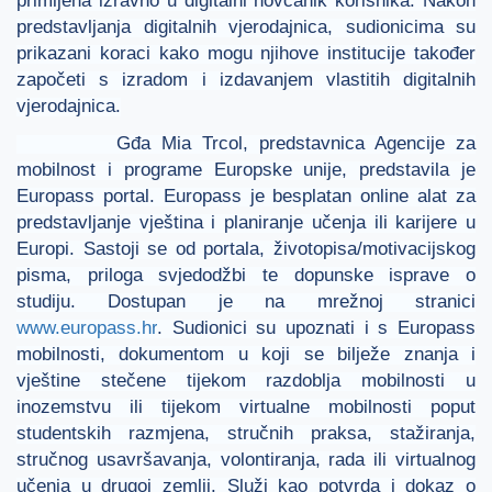
predstavljanja digitalnih vjerodajnica, sudionicima su
prikazani koraci kako mogu njihove institucije također
započeti s izradom i izdavanjem vlastitih digitalnih
vjerodajnica.
Gđa Mia Trcol, predstavnica Agencije za
mobilnost i programe Europske unije, predstavila je
Europass portal. Europass je besplatan online alat za
predstavljanje vještina i planiranje učenja ili karijere u
Europi. Sastoji se od portala, životopisa/motivacijskog
pisma, priloga svjedodžbi te dopunske isprave o
studiju. Dostupan je na mrežnoj stranici
www.europass.hr
. Sudionici su upoznati i s Europass
mobilnosti, dokumentom u koji se bilježe znanja i
vještine stečene tijekom razdoblja mobilnosti u
inozemstvu ili tijekom virtualne mobilnosti poput
studentskih razmjena, stručnih praksa, stažiranja,
stručnog usavršavanja, volontiranja, rada ili virtualnog
učenja u drugoj zemlji. Služi kao potvrda i dokaz o