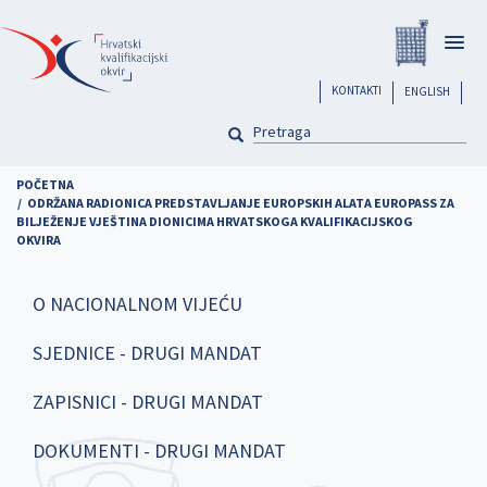
Skoči
Registar
na
Togg
glavni
navig
sadržaj
header
KONTAKTI
ENGLISH
PRETRAGA
Pretraga
POČETNA
ODRŽANA RADIONICA PREDSTAVLJANJE EUROPSKIH ALATA EUROPASS ZA
BILJEŽENJE VJEŠTINA DIONICIMA HRVATSKOGA KVALIFIKACIJSKOG
OKVIRA
O NACIONALNOM VIJEĆU
SJEDNICE - DRUGI MANDAT
ZAPISNICI - DRUGI MANDAT
DOKUMENTI - DRUGI MANDAT