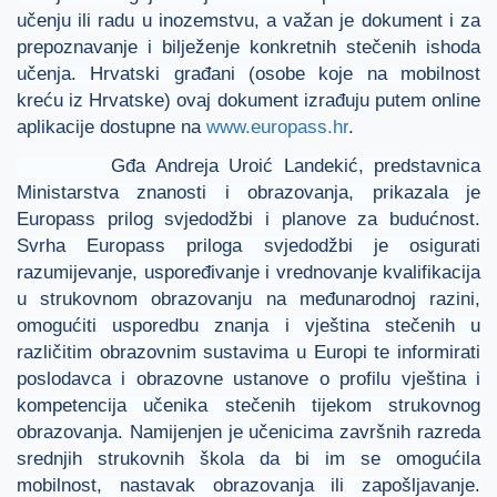
učenju ili radu u inozemstvu, a važan je dokument i za
prepoznavanje i bilježenje konkretnih stečenih ishoda
učenja. Hrvatski građani (osobe koje na mobilnost
kreću iz Hrvatske) ovaj dokument izrađuju putem online
aplikacije dostupne na
www.europass.hr
.
Gđa Andreja Uroić Landekić, predstavnica
Ministarstva znanosti i obrazovanja, prikazala je
Europass prilog svjedodžbi i planove za budućnost.
Svrha Europass priloga svjedodžbi je osigurati
razumijevanje, uspoređivanje i vrednovanje kvalifikacija
u strukovnom obrazovanju na međunarodnoj razini,
omogućiti usporedbu znanja i vještina stečenih u
različitim obrazovnim sustavima u Europi te informirati
poslodavca i obrazovne ustanove o profilu vještina i
kompetencija učenika stečenih tijekom strukovnog
obrazovanja. Namijenjen je učenicima završnih razreda
srednjih strukovnih škola da bi im se omogućila
mobilnost, nastavak obrazovanja ili zapošljavanje.