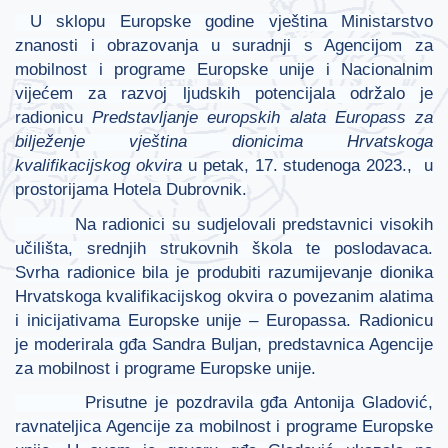
U sklopu Europske godine vještina Ministarstvo
znanosti i obrazovanja u suradnji s Agencijom za
mobilnost i programe Europske unije i Nacionalnim
vijećem za razvoj ljudskih potencijala održalo je
radionicu
Predstavljanje europskih alata Europass za
bilježenje vještina dionicima Hrvatskoga
kvalifikacijskog okvira
u petak, 17. studenoga 2023., u
prostorijama Hotela Dubrovnik.
Na radionici su sudjelovali predstavnici visokih
učilišta, srednjih strukovnih škola te poslodavaca.
Svrha radionice bila je produbiti razumijevanje dionika
Hrvatskoga kvalifikacijskog okvira o povezanim alatima
i inicijativama Europske unije – Europassa. Radionicu
je moderirala gđa Sandra Buljan, predstavnica Agencije
za mobilnost i programe Europske unije.
Prisutne je pozdravila gđa Antonija Gladović,
ravnateljica Agencije za mobilnost i programe Europske