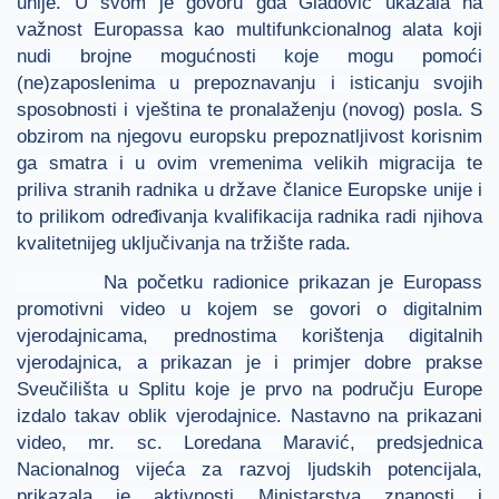
unije. U svom je govoru gđa Gladović ukazala na
važnost Europassa kao multifunkcionalnog alata koji
nudi brojne mogućnosti koje mogu pomoći
(ne)zaposlenima u prepoznavanju i isticanju svojih
sposobnosti i vještina te pronalaženju (novog) posla. S
obzirom na njegovu europsku prepoznatljivost korisnim
ga smatra i u ovim vremenima velikih migracija te
priliva stranih radnika u države članice Europske unije i
to prilikom određivanja kvalifikacija radnika radi njihova
kvalitetnijeg uključivanja na tržište rada.
Na početku radionice prikazan je Europass
promotivni video u kojem se govori o digitalnim
vjerodajnicama, prednostima korištenja digitalnih
vjerodajnica, a prikazan je i primjer dobre prakse
Sveučilišta u Splitu koje je prvo na području Europe
izdalo takav oblik vjerodajnice. Nastavno na prikazani
video, mr. sc. Loredana Maravić, predsjednica
Nacionalnog vijeća za razvoj ljudskih potencijala,
prikazala je aktivnosti Ministarstva znanosti i