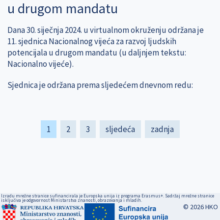
u drugom mandatu
Dana 30. siječnja 2024. u virtualnom okruženju održana je
11. sjednica Nacionalnog vijeća za razvoj ljudskih
potencijala u drugom mandatu (u daljnjem tekstu:
Nacionalno vijeće).
Sjednica je održana prema sljedećem dnevnom redu:
Pagination
Current
1
Page
2
Page
3
Next
sljedeća
Last
zadnja
page
page
page
Izradu mrežne stranice sufinancirala je Europska unija iz programa Erasmus+. Sadržaj mrežne stranice
isključiva je odgovornost Ministarstva znanosti, obrazovanja i mladih.
© 2026 HKO