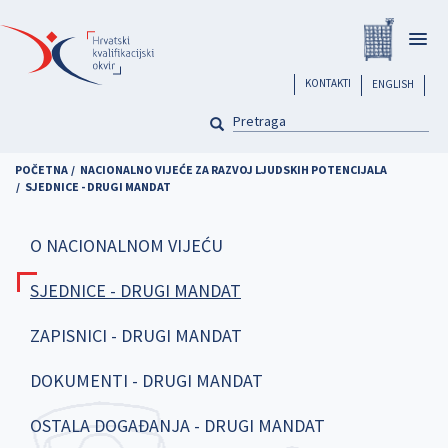
Skoči
Registar
na
Togg
glavni
navig
sadržaj
header
KONTAKTI
ENGLISH
PRETRAGA
Pretraga
POČETNA
NACIONALNO VIJEĆE ZA RAZVOJ LJUDSKIH POTENCIJALA
SJEDNICE - DRUGI MANDAT
O NACIONALNOM VIJEĆU
SJEDNICE - DRUGI MANDAT
ZAPISNICI - DRUGI MANDAT
DOKUMENTI - DRUGI MANDAT
OSTALA DOGAĐANJA - DRUGI MANDAT