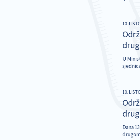
10. LIST
Održ
dru
U Minis
sjednic
10. LIST
Održ
dru
Dana 13.
drugom 