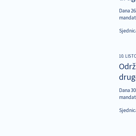
Dana 26
mandatu
Sjednic
10. LIST
Održ
dru
Dana 30.
mandatu
Sjednic
Pagina