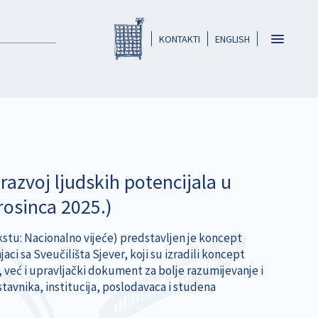
Registar HKO-a
header
Toggle
KONTAKTI
ENGLISH
navigatio
razvoj ljudskih potencijala u
osinca 2025.)
kstu: Nacionalno vijeće) predstavljen je koncept
ci sa Sveučilišta Sjever, koji su izradili koncept
, već i upravljački dokument za bolje razumijevanje i
avnika, institucija, poslodavaca i studena