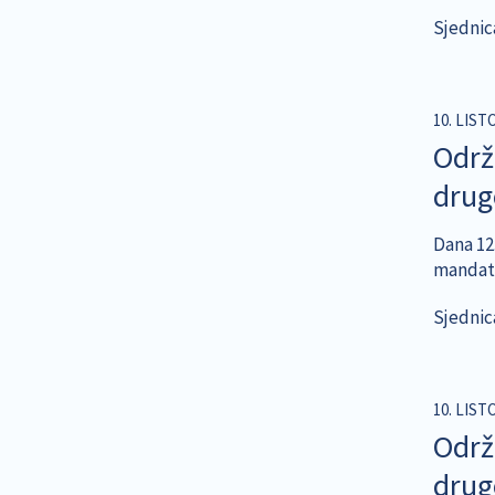
Sjednic
10. LIST
Održ
dru
Dana 12.
mandatu
Sjednic
10. LIST
Održ
dru