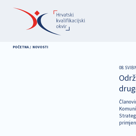
Skoči
na
glavni
sadržaj
POČETNA
NOVOSTI
08. SVIB
Održ
drug
Članovi
Komunika
Strategi
primjen