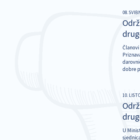
08. SVIB
Održ
drug
Članovi 
Priznav
darovni
dobre p
10. LIST
Održ
dru
U Minis
sjednic