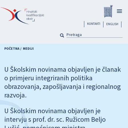
Skoči
Registar
na
Togg
glavni
navig
sadržaj
header
KONTAKTI
ENGLISH
PRETRAGA
Pretraga
POČETNA
MEDIJI
U Školskim novinama objavljen je članak
o primjeru integriranih politika
obrazovanja, zapošljavanja i regionalnog
razvoja.
U Školskim novinama objavljen je
intervju s prof. dr. sc. Ružicom Beljo
Lučić, pomoćnicom ministra.