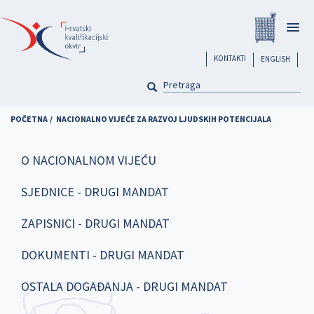
Skoči
Registar
na
Togg
glavni
navig
sadržaj
header
KONTAKTI
ENGLISH
PRETRAGA
Pretraga
POČETNA
NACIONALNO VIJEĆE ZA RAZVOJ LJUDSKIH POTENCIJALA
O NACIONALNOM VIJEĆU
SJEDNICE - DRUGI MANDAT
ZAPISNICI - DRUGI MANDAT
DOKUMENTI - DRUGI MANDAT
OSTALA DOGAĐANJA - DRUGI MANDAT