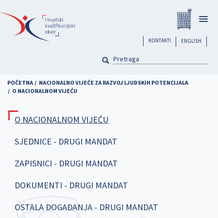
Skoči
Registar
na
Togg
glavni
navig
sadržaj
header
KONTAKTI
ENGLISH
PRETRAGA
Pretraga
POČETNA
NACIONALNO VIJEĆE ZA RAZVOJ LJUDSKIH POTENCIJALA
O NACIONALNOM VIJEĆU
O NACIONALNOM VIJEĆU
SJEDNICE - DRUGI MANDAT
ZAPISNICI - DRUGI MANDAT
DOKUMENTI - DRUGI MANDAT
OSTALA DOGAĐANJA - DRUGI MANDAT