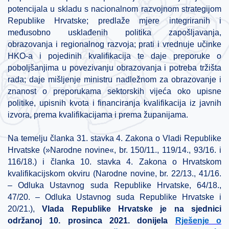
potencijala u skladu s nacionalnom razvojnom strategijom
Republike Hrvatske; predlaže mjere integriranih i
međusobno usklađenih politika zapošljavanja,
obrazovanja i regionalnog razvoja; prati i vrednuje učinke
HKO-a i pojedinih kvalifikacija te daje preporuke o
poboljšanjima u povezivanju obrazovanja i potreba tržišta
rada; daje mišljenje ministru nadležnom za obrazovanje i
znanost o preporukama sektorskih vijeća oko upisne
politike, upisnih kvota i financiranja kvalifikacija iz javnih
izvora, prema kvalifikacijama i prema županijama.
Na temelju članka 31. stavka 4. Zakona o Vladi Republike
Hrvatske (»Narodne novine«, br. 150/11., 119/14., 93/16. i
116/18.) i članka 10. stavka 4. Zakona o Hrvatskom
kvalifikacijskom okviru (Narodne novine, br. 22/13., 41/16.
– Odluka Ustavnog suda Republike Hrvatske, 64/18.,
47/20. – Odluka Ustavnog suda Republike Hrvatske i
20/21.),
Vlada Republike Hrvatske je na sjednici
održanoj 10. prosinca 2021. donijela
Rješenje o