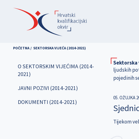
Skoči
na
glavni
sadržaj
POČETNA
SEKTORSKA VIJEĆA (2014-2021)
Sektorska 
O SEKTORSKIM VIJEĆIMA (2014-
ljudskih po
2021)
pojedinih s
JAVNI POZIVI (2014-2021)
05. OŽUJKA 2
DOKUMENTI (2014-2021)
Sjednic
Tijekom vel