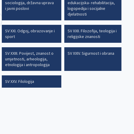
sociologija, državna uprava
edukacijska- rehabilitacija,
i javni poslovi
logopedija i socijalne
djelatnosti
SV XXI. Odgoj, obrazovanje i
SV XXII. Filozofija, teologija i
sport
religijske znanosti
SV XXIII. Povijest, znanost o
SV XXIV. Sigurnost i obrana
umjetnosti, arheologija,
etnologija i antropologija
SV XXV. Filologija