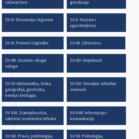
računarstvo
geodezija
SV IX. Ekonomija i trgovina
SV X. Turizam i
ugostiteljstvo
SV XI. Promet i logistika
SV XII. Zdravstvo
SV XIII. Osobne i druge
SV XIV. Umjetnost
usluge
SV XV. Matematika, fizika,
SV XVI. Temeljne tehničke
geografija, geofizika,
znanosti
kemija i biologija
SV XVII. Zrakoplovstvo,
SV XVIII. Informacije i
raketna i svemirska tehnika
komunikacije
SV XIX. Pravo, politologija,
SV XX. Psihologija,