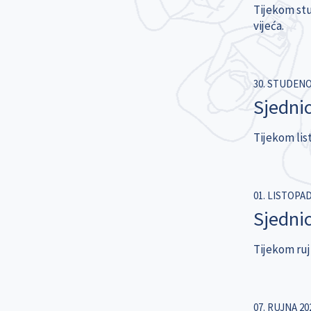
Tijekom stu
vijeća.
30. STUDENO
Sjednic
Tijekom lis
01. LISTOPAD
Sjednic
Tijekom rujn
07. RUJNA 20