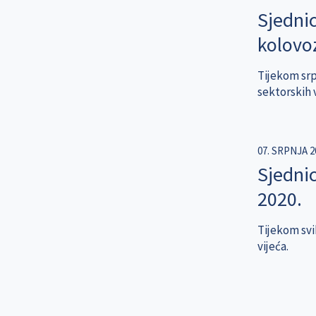
Sjednic
kolovo
Tijekom srp
sektorskih v
07. SRPNJA 2
Sjednic
2020.
Tijekom svib
vijeća.
Pagination