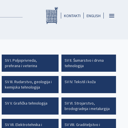
Registar HKO-a
header
Toggle
KONTAKTI
ENGLISH
navigatio
SV I. Poljoprivreda,
SV II. Šumarstvo i drvna
prehrana i veterina
tehnologija
SV III. Rudarstvo, geologija i
SV IV. Tekstil i koža
kemijska tehnologija
SV V. Grafička tehnologija
SV VI. Strojarstvo,
brodogradnja i metalurgija
SV VII. Elektrotehnika i
SV VIII. Graditeljstvo i