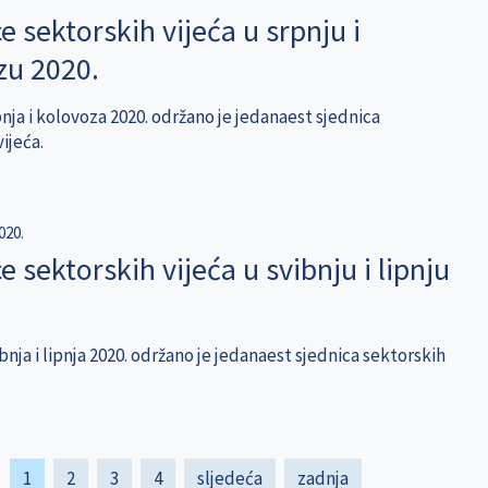
e sektorskih vijeća u srpnju i
zu 2020.
nja i kolovoza 2020. održano je jedanaest sjednica
ijeća.
020.
e sektorskih vijeća u svibnju i lipnju
nja i lipnja 2020. održano je jedanaest sjednica sektorskih
Current
1
Page
2
Page
3
Page
4
Next
sljedeća
Last
zadnja