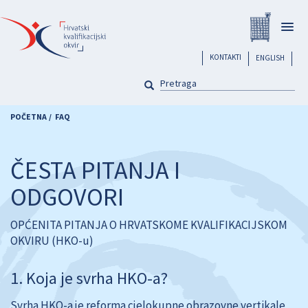
Skoči
Registar
na
Togg
glavni
navig
sadržaj
header
KONTAKTI
ENGLISH
PRETRAGA
Pretraga
POČETNA
FAQ
ČESTA PITANJA I
ODGOVORI
OPĆENITA PITANJA O HRVATSKOME KVALIFIKACIJSKOM
OKVIRU (HKO-u)
Koja je svrha HKO-a?
Svrha HKO-a je reforma cjelokupne obrazovne vertikale