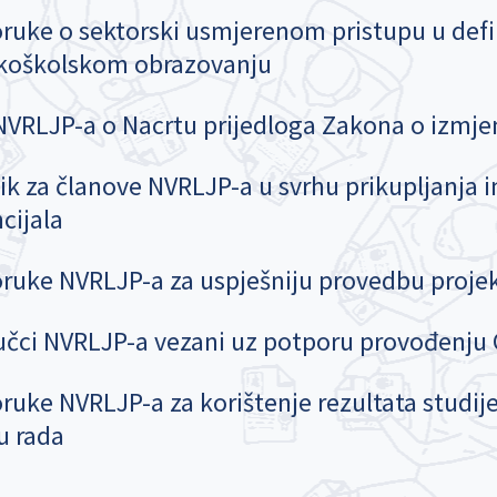
ruke o sektorski usmjerenom pristupu u defi
okoškolskom obrazovanju
NVRLJP-a o Nacrtu prijedloga Zakona o izm
ik za članove NVRLJP-a u svrhu prikupljanja i
cijala
ruke NVRLJP-a za uspješniju provedbu proj
učci NVRLJP-a vezani uz potporu provođenju 
ruke NVRLJP-a za korištenje rezultata studij
tu rada