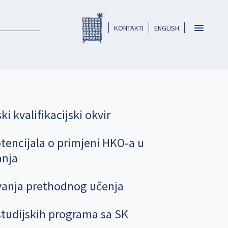
Registar HKO-a
header
Toggle
KONTAKTI
ENGLISH
navigatio
 kvalifikacijski okvir
tencijala o primjeni HKO-a u
anja
ovanja prethodnog učenja
studijskih programa sa SK