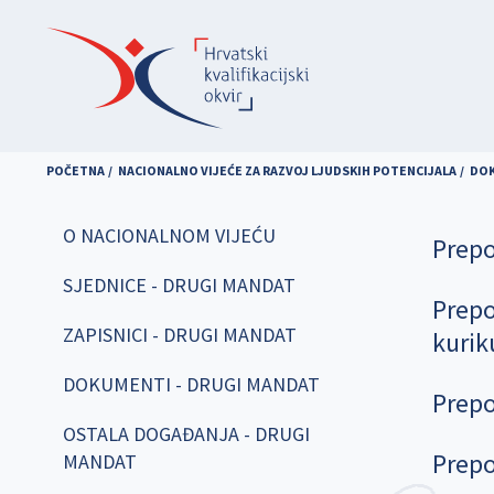
Skoči
na
glavni
sadržaj
POČETNA
NACIONALNO VIJEĆE ZA RAZVOJ LJUDSKIH POTENCIJALA
DOK
O NACIONALNOM VIJEĆU
Prepo
SJEDNICE - DRUGI MANDAT
Prepo
ZAPISNICI - DRUGI MANDAT
kurik
DOKUMENTI - DRUGI MANDAT
Prepo
OSTALA DOGAĐANJA - DRUGI
Prepo
MANDAT