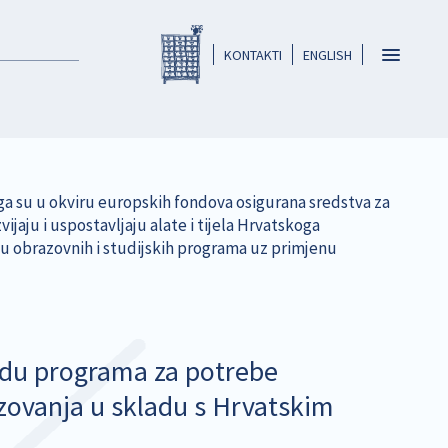
Registar HKO-a
header
Toggle
KONTAKTI
ENGLISH
navigatio
oga su u okviru europskih fondova osigurana sredstva za
vijaju i uspostavljaju alate i tijela Hrvatskoga
oju obrazovnih i studijskih programa uz primjenu
zradu programa za potrebe
azovanja u skladu s Hrvatskim