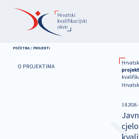
Skoči
na
glavni
sadržaj
POČETNA
PROJEKTI
Hrvatsk
O PROJEKTIMA
projek
kvalifik
Hrvatsko
3.8.2026.
Javn
cjel
kval