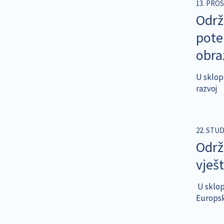
13. PROS
Održ
pote
obra
U sklop
razvoj
22. STU
Održ
vješ
U sklop
Europske