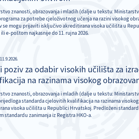
stvo znanosti, obrazovanja i mladih (dalje u tekstu: Ministarstvo
programa za potrebe cjeloživotnog učenja na razini visokog obr
v se mogu prijaviti isključivo akreditirana visoka učilišta u Re
li e-poštom najkasnije do 11. rujna 2026.
-11.9.2026.
 poziv za odabir visokih učilišta za izr
ifikacija na razinama visokog obrazova
stvo znanosti, obrazovanja i mladih (dalje u tekstu: Ministarstvo
rijedloga standarda cjelovitih kvalifikacija na razinama visokog
rana visoka učilišta u Republici Hrvatskoj. Predloženi standard
m standardu zanimanja iz Registra HKO-a.