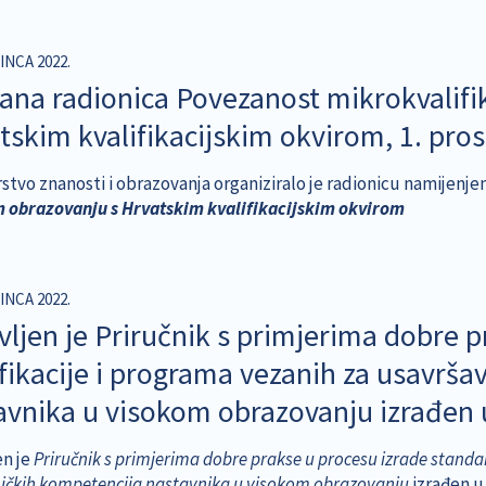
INCA 2022.
ana radionica Povezanost mikrokvalifi
tskim kvalifikacijskim okvirom, 1. pro
rstvo znanosti i obrazovanja organiziralo je radionicu namijenje
 obrazovanju s Hrvatskim kvalifikacijskim okvirom
INCA 2022.
vljen je Priručnik s primjerima dobre 
ifikacije i programa vezanih za usavrš
avnika u visokom obrazovanju izrađen
en je
Priručnik s primjerima dobre prakse u procesu izrade standa
ičkih kompetencija nastavnika u visokom obrazovanju
izrađen u