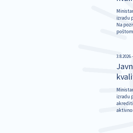
Ministar
izradu 
Na pozi
poštom i
3.8.2026.
Javni
kval
Ministar
izradu p
akrediti
aktivno