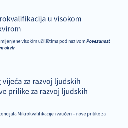
rokvalifikacija u visokom
okvirom
 namijenjene visokim učilištima pod nazivom
Povezanost
im okvir
ijeća za razvoj ljudskih
e prilike za razvoj ljudskih
ncijala Mikrokvalifikacije i vaučeri – nove prilike za