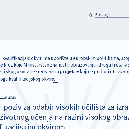
PRETRAGA
Pretraga
i kvalifikacijski okvir ima uporište u europskim politikama, st
te
kroz koje Ministarstvo znanosti i obrazovanja i druga tijela raz
acijskog okvira te sredstva za
projekte
koji će pridonijeti razv
ga kvalifikacijskog okvira.
-11.9.2026.
i poziv za odabir visokih učilišta za i
oživotnog učenja na razini visokog obr
ifikacijskim okvirom