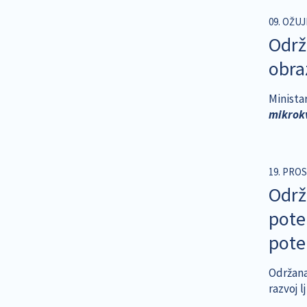
09. OŽUJ
Održ
obra
Minista
mikrokv
19. PROS
Održ
poten
pote
Održana 
razvoj l