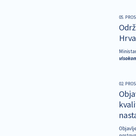
05. PROS
Održ
Hrva
Minista
visokom
02. PROS
Obja
kval
nast
Objavlj
nastavn