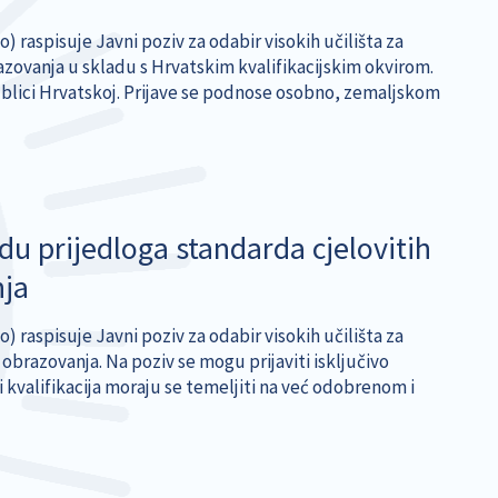
) raspisuje Javni poziv za odabir visokih učilišta za
azovanja u skladu s Hrvatskim kvalifikacijskim okvirom.
publici Hrvatskoj. Prijave se podnose osobno, zemaljskom
adu prijedloga standarda cjelovitih
nja
) raspisuje Javni poziv za odabir visokih učilišta za
 obrazovanja. Na poziv se mogu prijaviti isključivo
i kvalifikacija moraju se temeljiti na već odobrenom i