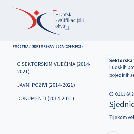
Skoči
na
glavni
sadržaj
POČETNA
SEKTORSKA VIJEĆA (2014-2021)
Sektorska 
O SEKTORSKIM VIJEĆIMA (2014-
ljudskih po
2021)
pojedinih s
JAVNI POZIVI (2014-2021)
05. OŽUJKA 2
DOKUMENTI (2014-2021)
Sjednic
Tijekom vel