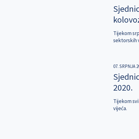
Sjednic
kolovo
Tijekom srp
sektorskih v
07. SRPNJA 2
Sjednic
2020.
Tijekom svib
vijeća.
Pagination