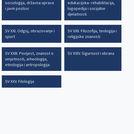
sociologija, državna uprava
edukacijska- rehabilitacija,
i javni poslovi
logopedija i socijalne
djelatnosti
SV XXI. Odgoj, obrazovanje i
SV XXII. Filozofija, teologija i
sport
religijske znanosti
SV XXIII. Povijest, znanost o
SV XXIV. Sigurnost i obrana
umjetnosti, arheologija,
etnologija i antropologija
SV XXV. Filologija