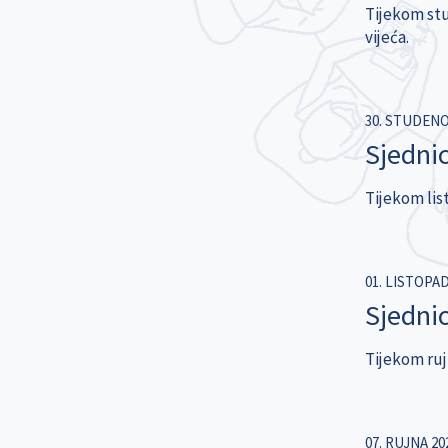
Tijekom stu
vijeća.
30. STUDENO
Sjednic
Tijekom lis
01. LISTOPAD
Sjednic
Tijekom rujn
07. RUJNA 20