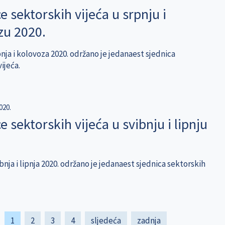
e sektorskih vijeća u srpnju i
zu 2020.
nja i kolovoza 2020. održano je jedanaest sjednica
ijeća.
020.
e sektorskih vijeća u svibnju i lipnju
nja i lipnja 2020. održano je jedanaest sjednica sektorskih
Current
1
Page
2
Page
3
Page
4
Next
sljedeća
Last
zadnja