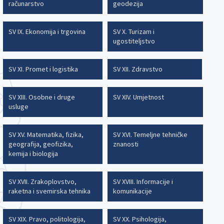
računarstvo
geodezija
SV IX. Ekonomija i trgovina
SV X. Turizam i
ugostiteljstvo
SV XI. Promet i logistika
SV XII. Zdravstvo
SV XIII. Osobne i druge
SV XIV. Umjetnost
usluge
SV XV. Matematika, fizika,
SV XVI. Temeljne tehničke
geografija, geofizika,
znanosti
kemija i biologija
SV XVII. Zrakoplovstvo,
SV XVIII. Informacije i
raketna i svemirska tehnika
komunikacije
SV XIX. Pravo, politologija,
SV XX. Psihologija,