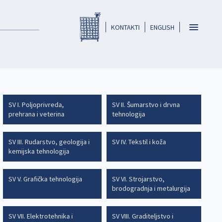
Registar HKO-a
header
Toggle
KONTAKTI
ENGLISH
navigatio
SV I. Poljoprivreda,
SV II. Šumarstvo i drvna
prehrana i veterina
tehnologija
SV III. Rudarstvo, geologija i
SV IV. Tekstil i koža
kemijska tehnologija
SV V. Grafička tehnologija
SV VI. Strojarstvo,
brodogradnja i metalurgija
SV VII. Elektrotehnika i
SV VIII. Graditeljstvo i