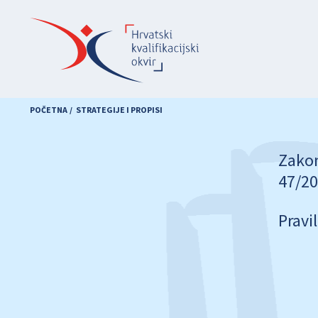
Skoči
na
glavni
sadržaj
POČETNA
STRATEGIJE I PROPISI
Zakon
47/20
Pravi