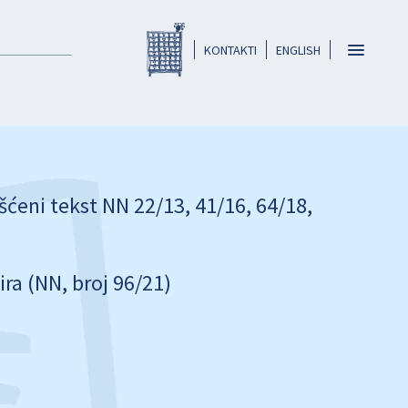
Registar HKO-a
header
Toggle
KONTAKTI
ENGLISH
navigatio
ćeni tekst NN 22/13, 41/16, 64/18,
ira (NN, broj 96/21)