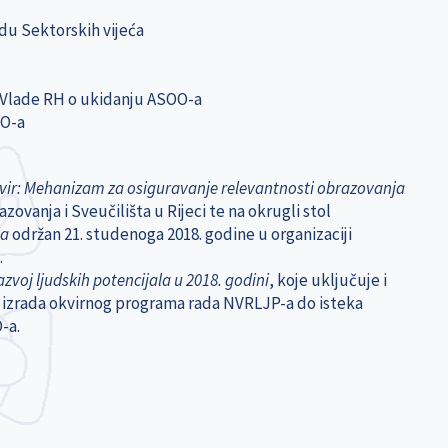
adu Sektorskih vijeća
k Vlade RH o ukidanju ASOO-a
KO-a
okvir: Mehanizam za osiguravanje relevantnosti obrazovanja
zovanja i Sveučilišta u Rijeci te na okrugli stol
ja
održan 21. studenoga 2018. godine u organizaciji
.
zvoj ljudskih potencijala u 2018. godini
, koje uključuje i
 je izrada okvirnog programa rada NVRLJP-a do isteka
-a.