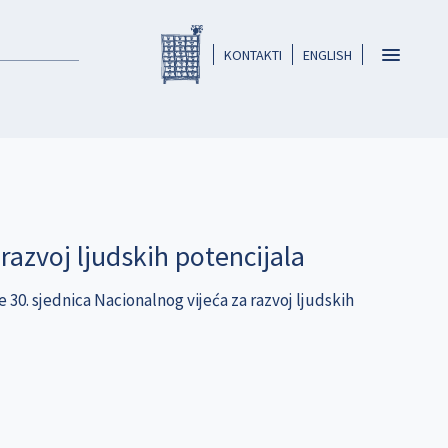
Registar HKO-a
header
Toggle
KONTAKTI
ENGLISH
navigatio
razvoj ljudskih potencijala
e 30. sjednica Nacionalnog vijeća za razvoj ljudskih