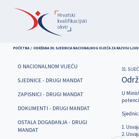
Skoči
na
glavni
sadržaj
POČETNA
ODRŽANA 30. SJEDNICA NACIONALNOG VIJEĆA ZA RAZVOJ LJU
O NACIONALNOM VIJEĆU
31. SIJE
Održ
SJEDNICE - DRUGI MANDAT
U Minist
ZAPISNICI - DRUGI MANDAT
potenci
DOKUMENTI - DRUGI MANDAT
Sjednic
OSTALA DOGAĐANJA - DRUGI
1. Usva
MANDAT
2. Usvaj