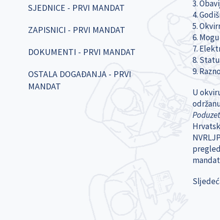
3. Obavi
SJEDNICE - PRVI MANDAT
4. Godiš
5. Okvir
ZAPISNICI - PRVI MANDAT
6. Mogu
7. Elek
DOKUMENTI - PRVI MANDAT
8. Stat
9. Razn
OSTALA DOGAĐANJA - PRVI
MANDAT
U okvir
održanu 
Poduzet
Hrvatsk
NVRLJP 
pregled
mandata
Sljedeća