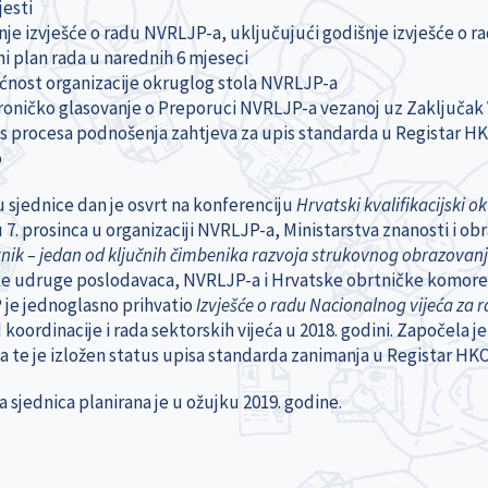
jesti
nje izvješće o radu NVRLJP-a, uključujući godišnje izvješće o r
ni plan rada u narednih 6 mjeseci
ćnost organizacije okruglog stola NVRLJP-a
troničko glasovanje o Preporuci NVRLJP-a vezanoj uz Zaključa
us procesa podnošenja zahtjeva za upis standarda u Registar H
o
u sjednice dan je osvrt na konferenciju
Hrvatski kvalifikacijski 
7. prosinca u organizaciji NVRLJP-a, Ministarstva znanosti i obra
nik – jedan od ključnih čimbenika razvoja strukovnog obrazovan
e udruge poslodavaca, NVRLJP-a i Hrvatske obrtničke komore
je jednoglasno prihvatio
Izvješće o radu Nacionalnog vijeća za ra
 koordinacije i rada sektorskih vijeća u 2018. godini. Započela
 te je izložen status upisa standarda zanimanja u Registar HKO
 sjednica planirana je u ožujku 2019. godine.