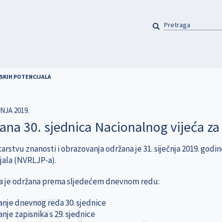
PRETRAGA
Pretraga
DSKIH POTENCIJALA
ČNJA 2019.
ana 30. sjednica Nacionalnog vijeća za 
arstvu znanosti i obrazovanja održana je 31. siječnja 2019. godin
jala (NVRLJP-a).
a je održana prema sljedećem dnevnom redu:
janje dnevnog reda 30. sjednice
anje zapisnika s 29. sjednice