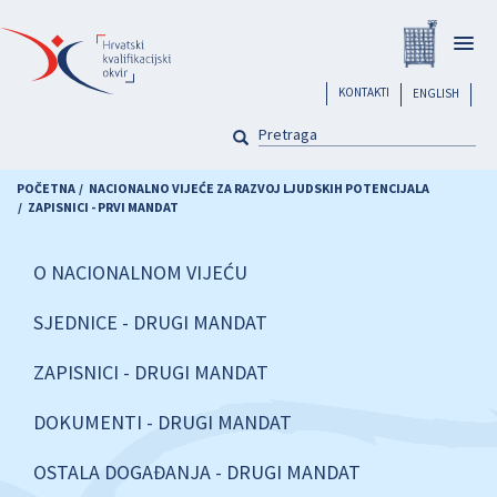
Skoči
Registar
na
Togg
glavni
navig
sadržaj
header
KONTAKTI
ENGLISH
PRETRAGA
Pretraga
POČETNA
NACIONALNO VIJEĆE ZA RAZVOJ LJUDSKIH POTENCIJALA
ZAPISNICI - PRVI MANDAT
O NACIONALNOM VIJEĆU
SJEDNICE - DRUGI MANDAT
ZAPISNICI - DRUGI MANDAT
DOKUMENTI - DRUGI MANDAT
OSTALA DOGAĐANJA - DRUGI MANDAT