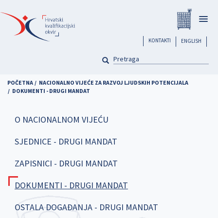
Skoči
Registar
na
Togg
glavni
navig
sadržaj
header
KONTAKTI
ENGLISH
PRETRAGA
Pretraga
POČETNA
NACIONALNO VIJEĆE ZA RAZVOJ LJUDSKIH POTENCIJALA
DOKUMENTI - DRUGI MANDAT
O NACIONALNOM VIJEĆU
SJEDNICE - DRUGI MANDAT
ZAPISNICI - DRUGI MANDAT
DOKUMENTI - DRUGI MANDAT
OSTALA DOGAĐANJA - DRUGI MANDAT