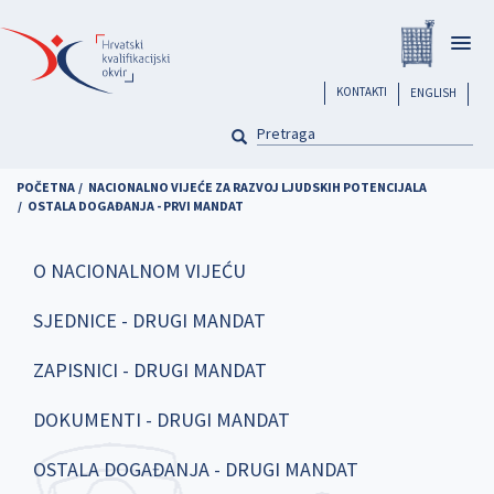
Skoči
Registar
na
Togg
glavni
navig
sadržaj
header
KONTAKTI
ENGLISH
PRETRAGA
Pretraga
POČETNA
NACIONALNO VIJEĆE ZA RAZVOJ LJUDSKIH POTENCIJALA
OSTALA DOGAĐANJA - PRVI MANDAT
O NACIONALNOM VIJEĆU
SJEDNICE - DRUGI MANDAT
ZAPISNICI - DRUGI MANDAT
DOKUMENTI - DRUGI MANDAT
OSTALA DOGAĐANJA - DRUGI MANDAT