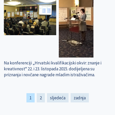
Na konferenciji „Hrvatski kvalifikacijski okvir: znanje i
kreativnost“ 22. i 23. listopada 2015. dodijeljena su
priznanja i novčane nagrade mladim istraživačima.
Pagination
Current
1
Page
2
Next
sljedeća
Last
zadnja
page
page
page