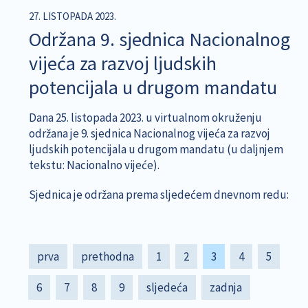
27. LISTOPADA 2023.
Održana 9. sjednica Nacionalnog
vijeća za razvoj ljudskih
potencijala u drugom mandatu
Dana 25. listopada 2023. u virtualnom okruženju
održana je 9. sjednica Nacionalnog vijeća za razvoj
ljudskih potencijala u drugom mandatu (u daljnjem
tekstu: Nacionalno vijeće).
Sjednica je održana prema sljedećem dnevnom redu:
Pagination
First
prva
Previous
prethodna
Page
1
Page
2
Current
3
Page
4
Page
5
page
page
page
Page
6
Page
7
Page
8
Page
9
Next
sljedeća
Last
zadnja
page
page