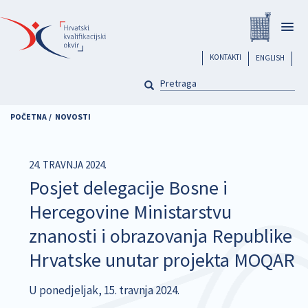
Skoči
Registar
na
Togg
glavni
navig
sadržaj
header
KONTAKTI
ENGLISH
PRETRAGA
Pretraga
POČETNA
NOVOSTI
24. TRAVNJA 2024.
Posjet delegacije Bosne i
Hercegovine Ministarstvu
znanosti i obrazovanja Republike
Hrvatske unutar projekta MOQAR
U ponedjeljak, 15. travnja 2024.