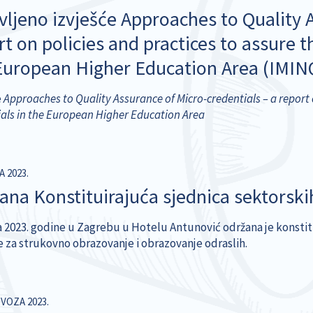
vljeno izvješće Approaches to Quality A
t on policies and practices to assure t
European Higher Education Area (IMIN
e
Approaches to Quality Assurance of Micro-credentials – a report o
ials in the European Higher Education Area
A 2023.
na Konstituirajuća sjednica sektorskih v
a 2023. godine u Zagrebu u Hotelu Antunović održana je konstitui
e za strukovno obrazovanje i obrazovanje odraslih.
VOZA 2023.