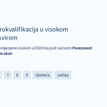
rokvalifikacija u visokom
okvirom
 namijenjene visokim učilištima pod nazivom
Povezanost
im okvir
age
Page
7
Page
8
Page
9
Next
sljedeća
Last
zadnja
page
page