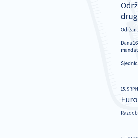
Održ
dru
Održana
Dana 16,
mandatu
Sjednic
15. SRPN
Euro
Razdoblj