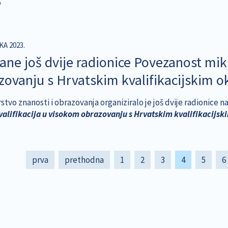
o
KA 2023.
ane još dvije radionice Povezanost mik
zovanju s Hrvatskim kvalifikacijskim 
rstvo znanosti i obrazovanja organiziralo je još dvije radionice
alifikacija u visokom obrazovanju s Hrvatskim kvalifikacijsk
tion
First
prva
Previous
prethodna
Page
1
Page
2
Page
3
Current
4
Page
5
P
6
page
page
page