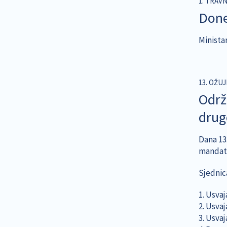
1. TRAVN
Done
Ministar
13. OŽUJ
Održ
dru
Dana 13
mandatu
Sjednic
1. Usva
2. Usvaj
3. Usvaj