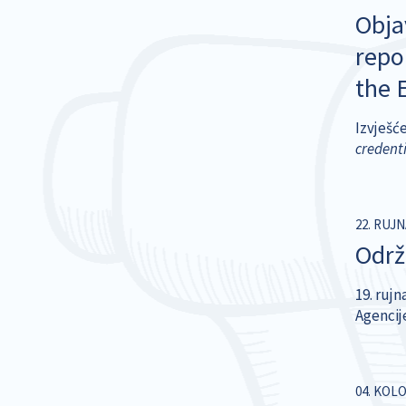
Obja
repor
the 
Izvješć
credent
22. RUJN
Održa
19. rujn
Agencij
04. KOLO