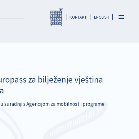
Registar HKO-a
header
Toggle
KONTAKTI
ENGLISH
navigatio
ropass za bilježenje vještina
ra
 u suradnji s Agencijom za mobilnost i programe