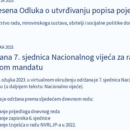
JA 2023.
sena Odluka o utvrđivanju popisa po
stvo rada, mirovinskoga sustava, obitelji i socijalne politike don
KA 2023.
ana 7. sjednica Nacionalnog vijeća za r
gom mandatu
. ožujka 2023. u virtualnom okruženju održana je 7. sjednica Nac
 (u daljnjem tekstu: Nacionalno vijeće).
a je održana prema sljedećem dnevnom redu:
janje prijedloga dnevnog reda
anje zapisnika 6. sjednice
anje Izvješća o radu NVRLJP-a u 2022.