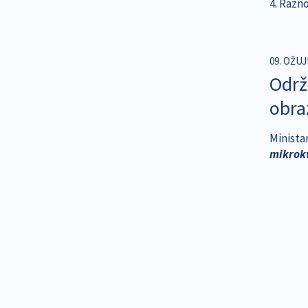
4. Razn
09. OŽUJ
Održ
obra
Minista
mikrokv
Pagina