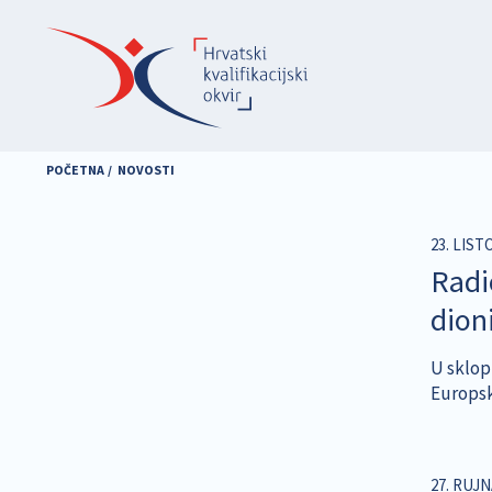
Skoči
na
glavni
sadržaj
POČETNA
NOVOSTI
23. LIST
Radi
dion
U sklop
Europsk
27. RUJN