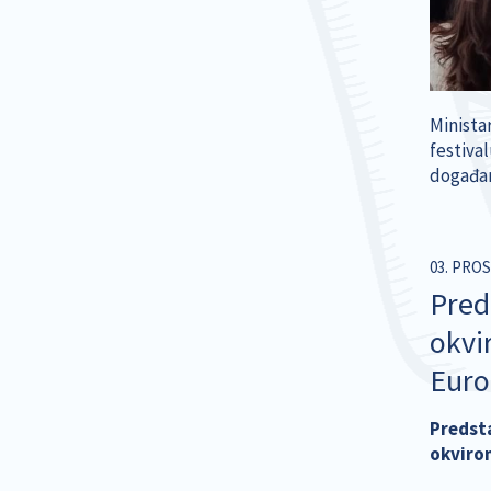
Minista
festival
događan
03. PROS
Pred
okvi
Euro
Predsta
okvirom