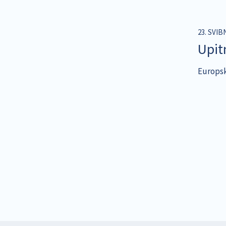
23. SVIB
Upit
Europska
Pagina