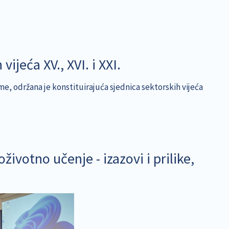
ijeća XV., XVI. i XXI.
, održana je konstituirajuća sjednica sektorskih vijeća
životno učenje - izazovi i prilike,