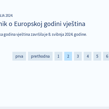
NJA 2024.
nik o Europskoj godini vještina
 godina vještina završila je 8. svibnja 2024. godine.
tion
First
prva
Previous
prethodna
Page
1
Current
2
Page
3
Page
4
Page
5
P
6
page
page
page