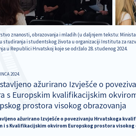
rstvo znanosti, obrazovanja i mladih (u daljnjem tekstu: Minista
u studiranja i studentskog života u organizaciji Instituta za r
ja u Republici Hrvatskoj koje se održalo 28. studenog 2024.
INCA 2024.
stavljeno ažurirano Izvješće o poveziva
ra s Europskim kvalifikacijskim okvirom
pskog prostora visokog obrazovanja
vljeno ažurirano Izvješće o povezivanju Hrvatskoga kvalif
 i s Kvalifikacijskim okvirom Europskog prostora visokog