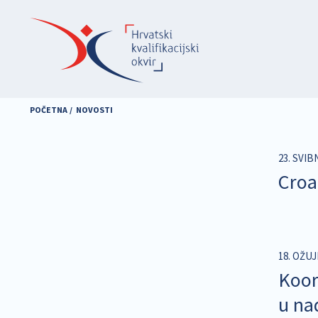
Skoči
na
glavni
sadržaj
POČETNA
NOVOSTI
23. SVIB
Croa
18. OŽUJ
Koor
u na