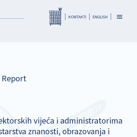
Registar HKO-a
header
Toggle
KONTAKTI
ENGLISH
navigatio
n Report
ektorskih vijeća i administratorima
tarstva znanosti, obrazovanja i