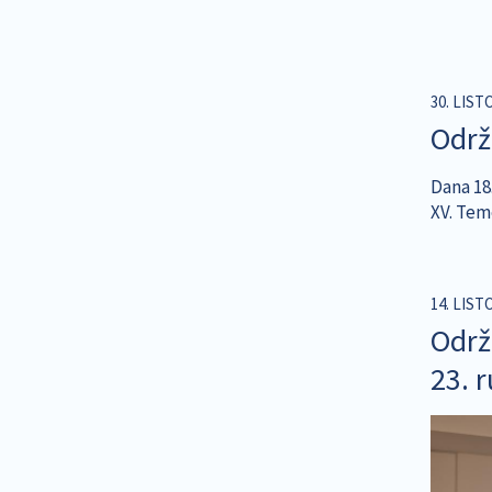
30. LIST
Održa
Dana 18
XV. Teme
14. LIST
Održa
23. 