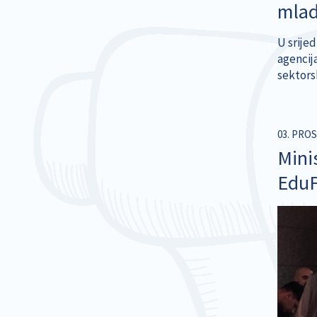
mlad
U srijed
agencij
sektorsk
03. PROS
Mini
EduF