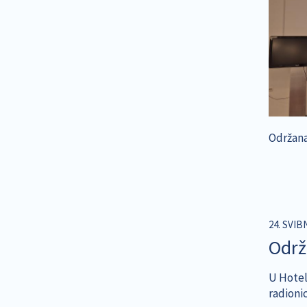
Održana
24. SVIB
Održ
U Hotel
radionic