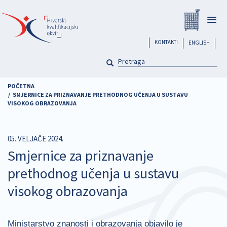
Skoči
Registar
na
Togg
glavni
navig
sadržaj
header
KONTAKTI
ENGLISH
PRETRAGA
Pretraga
POČETNA
SMJERNICE ZA PRIZNAVANJE PRETHODNOG UČENJA U SUSTAVU
VISOKOG OBRAZOVANJA
05. VELJAČE 2024.
Smjernice za priznavanje
prethodnog učenja u sustavu
visokog obrazovanja
Ministarstvo znanosti i obrazovanja objavilo je