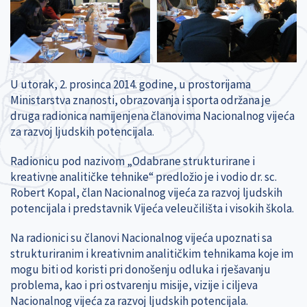
U utorak, 2. prosinca 2014. godine, u prostorijama
Ministarstva znanosti, obrazovanja i sporta održana je
druga radionica namijenjena članovima Nacionalnog vijeća
za razvoj ljudskih potencijala.
Radionicu pod nazivom „Odabrane strukturirane i
kreativne analitičke tehnike“ predložio je i vodio dr. sc.
Robert Kopal, član Nacionalnog vijeća za razvoj ljudskih
potencijala i predstavnik Vijeća veleučilišta i visokih škola.
Na radionici su članovi Nacionalnog vijeća upoznati sa
strukturiranim i kreativnim analitičkim tehnikama koje im
mogu biti od koristi pri donošenju odluka i rješavanju
problema, kao i pri ostvarenju misije, vizije i ciljeva
Nacionalnog vijeća za razvoj ljudskih potencijala.