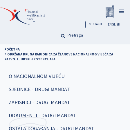
Skoči
Registar
na
Togg
glavni
navig
sadržaj
header
KONTAKTI
ENGLISH
PRETRAGA
Pretraga
POČETNA
ODRŽANA DRUGA RADIONICA ZA ČLANOVE NACIONALNOG VIJEĆA ZA
RAZVOJ LJUDSKIH POTENCIJALA
O NACIONALNOM VIJEĆU
SJEDNICE - DRUGI MANDAT
ZAPISNICI - DRUGI MANDAT
DOKUMENTI - DRUGI MANDAT
OSTALA DOGAĐANJA - DRUGI MANDAT