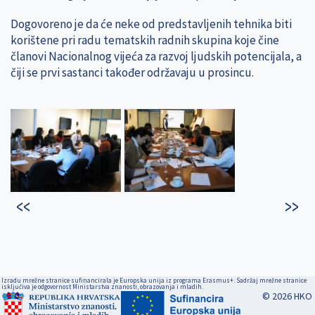
Dogovoreno je da će neke od predstavljenih tehnika biti
korištene pri radu tematskih radnih skupina koje čine
članovi Nacionalnog vijeća za razvoj ljudskih potencijala, a
čiji se prvi sastanci također održavaju u prosincu.
Izradu mrežne stranice sufinancirala je Europska unija iz programa Erasmus+. Sadržaj mrežne stranice
isključiva je odgovornost Ministarstva znanosti, obrazovanja i mladih.
© 2026 HKO