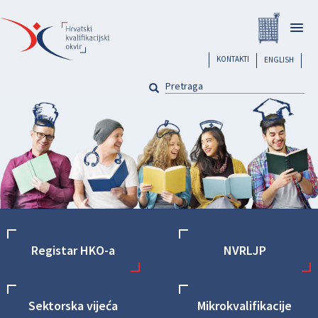
Skoči
Registar
na
Togg
glavni
navig
sadržaj
header
KONTAKTI
ENGLISH
PRETRAGA
Pretraga
Front
Registar HKO-a
NVRLJP
navigation
Sektorska vijeća
Mikrokvalifikacije