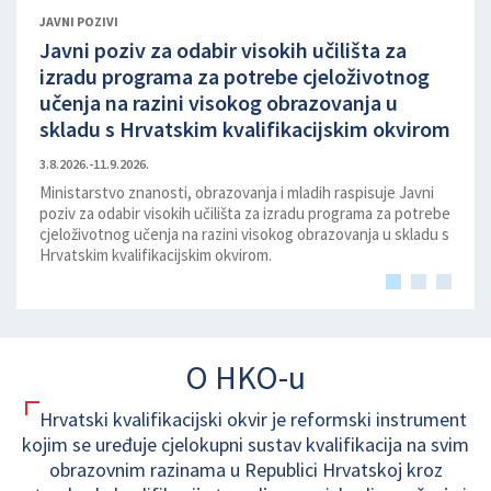
JAVNI POZIVI
Javni poziv za odabir visokih učilišta za
Javn
izradu programa za potrebe cjeloživotnog
izra
učenja na razini visokog obrazovanja u
kval
skladu s Hrvatskim kvalifikacijskim okvirom
obr
3.8.2026.-11.9.2026.
3.8.202
Ministarstvo znanosti, obrazovanja i mladih raspisuje Javni
Minis
poziv za odabir visokih učilišta za izradu programa za potrebe
poziv 
cjeloživotnog učenja na razini visokog obrazovanja u skladu s
cjelov
Hrvatskim kvalifikacijskim okvirom.
O HKO-u
Hrvatski kvalifikacijski okvir je reformski instrument
kojim se uređuje cjelokupni sustav kvalifikacija na svim
obrazovnim razinama u Republici Hrvatskoj kroz