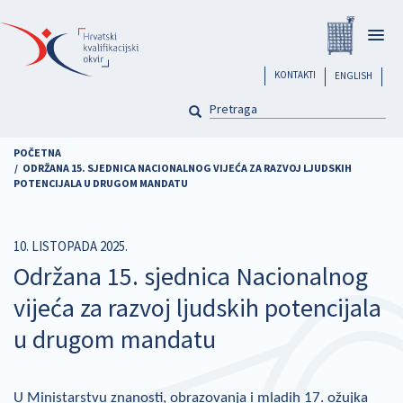
Skoči
Registar
na
Togg
glavni
navig
sadržaj
header
KONTAKTI
ENGLISH
PRETRAGA
Pretraga
POČETNA
ODRŽANA 15. SJEDNICA NACIONALNOG VIJEĆA ZA RAZVOJ LJUDSKIH
POTENCIJALA U DRUGOM MANDATU
10. LISTOPADA 2025.
Održana 15. sjednica Nacionalnog
vijeća za razvoj ljudskih potencijala
u drugom mandatu
U Ministarstvu znanosti, obrazovanja i mladih 17. ožujka