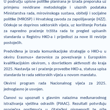
U području upisne politike planirana je izrada preporuka uz
primjenu revidirane metodologije i ulaznih podataka
Ministarstva rada, mirovinskoga sustava, obitelji i socijalne
politike (MROSP) i Hrvatskog zavoda za zapošljavanje (HZZ).
Očekuje se doprinos sektorskih vijeća, uz korištenje Portala
za napredno praćenje tržišta rada te pregled upisanih
standarda u Registru HKO-a i prijedlozi za nove ili revizije
postojećih.
Predviđena je izrada komunikacijske strategije o HKO-u u
okviru Erasmus+ darovnice za povezivanje s Europskim
kvalifikacijskim okvirom, s dovršetkom aktivnosti do kraja
2025. Nastavlja se i praćenje provedbe HKO-a, statusa upisa
standarda te rada sektorskih vijeća u novom mandatu.
Okvirni program rada Nacionalnog vijeća za 2025.
jednoglasno je usvojen.
Članovi su upoznati s glavnim nalazima međunarodnog
istraživanja vještina odraslih (PIAAC). Rezultati potvrđuju
prosječna postignuća u čitalačkoj pismenosti te niže