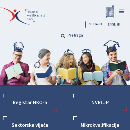
Skoči
Registar
na
Togg
glavni
navig
sadržaj
header
KONTAKTI
ENGLISH
PRETRAGA
Pretraga
Front
Registar HKO-a
NVRLJP
navigation
Sektorska vijeća
Mikrokvalifikacije