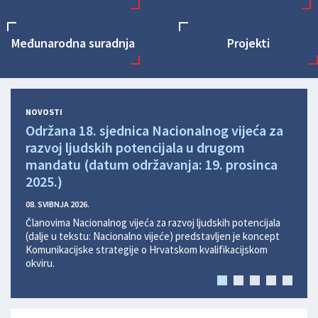
Međunarodna suradnja
Projekti
NOVOSTI
Održana 18. sjednica Nacionalnog vijeća za
Održ
razvoj ljudskih potencijala u drugom
razv
mandatu (datum održavanja: 19. prosinca
man
2025.)
2025
08. SVIBNJA 2026.
08. SV
Članovima Nacionalnog vijeća za razvoj ljudskih potencijala
Članov
(dalje u tekstu: Nacionalno vijeće) predstavljen je koncept
(dalje
Komunikacijske strategije o Hrvatskom kvalifikacijskom
semin
okviru.
obraz
2025.
nacio