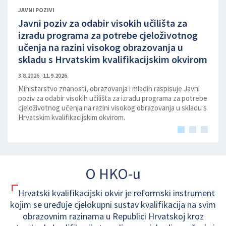
JAVNI POZIVI
Javni poziv za odabir visokih učilišta za
Javn
izradu programa za potrebe cjeloživotnog
izra
učenja na razini visokog obrazovanja u
kval
skladu s Hrvatskim kvalifikacijskim okvirom
obr
3.8.2026.-11.9.2026.
3.8.202
Ministarstvo znanosti, obrazovanja i mladih raspisuje Javni
Minis
poziv za odabir visokih učilišta za izradu programa za potrebe
poziv 
cjeloživotnog učenja na razini visokog obrazovanja u skladu s
cjelov
Hrvatskim kvalifikacijskim okvirom.
O HKO-u
Hrvatski kvalifikacijski okvir je reformski instrument
kojim se uređuje cjelokupni sustav kvalifikacija na svim
obrazovnim razinama u Republici Hrvatskoj kroz