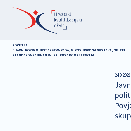
Skoči
na
glavni
sadržaj
POČETNA
JAVNI POZIV MINISTARSTVA RADA, MIROVINSKOGA SUSTAVA, OBITELJI I
STANDARDA ZANIMANJA I SKUPOVA KOMPETENCIJA
24.9.2021
Javni
polit
Povj
skup