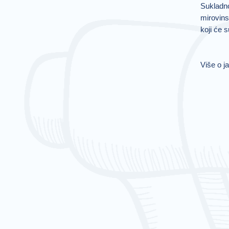
Sukladno
mirovins
koji će 
Više o j