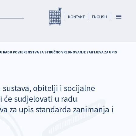
Registar HKO-a
header
Toggle
KONTAKTI
ENGLISH
navigatio
I U RADU POVJERENSTVA ZA STRUČNO VREDNOVANJE ZAHTJEVA ZA UPIS
ustava, obitelji i socijalne
i će sudjelovati u radu
va za upis standarda zanimanja i