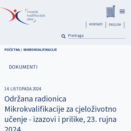
Skoči
Registar
na
Togg
glavni
navig
sadržaj
header
KONTAKTI
ENGLISH
PRETRAGA
Pretraga
POČETNA
MIKROKVALIFIKACIJE
DOKUMENTI
14. LISTOPADA 2024.
Održana radionica
Mikrokvalifikacije za cjeloživotno
učenje - izazovi i prilike, 23. rujna
2024.