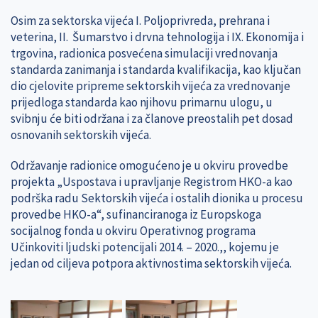
Osim za sektorska vijeća I. Poljoprivreda, prehrana i
veterina, II. Šumarstvo i drvna tehnologija i IX. Ekonomija i
trgovina, radionica posvećena simulaciji vrednovanja
standarda zanimanja i standarda kvalifikacija, kao ključan
dio cjelovite pripreme sektorskih vijeća za vrednovanje
prijedloga standarda kao njihovu primarnu ulogu, u
svibnju će biti održana i za članove preostalih pet dosad
osnovanih sektorskih vijeća.
Održavanje radionice omogućeno je u okviru provedbe
projekta „Uspostava i upravljanje Registrom HKO-a kao
podrška radu Sektorskih vijeća i ostalih dionika u procesu
provedbe HKO-a“, sufinanciranoga iz Europskoga
socijalnog fonda u okviru Operativnog programa
Učinkoviti ljudski potencijali 2014. – 2020.,, kojemu je
jedan od ciljeva potpora aktivnostima sektorskih vijeća.