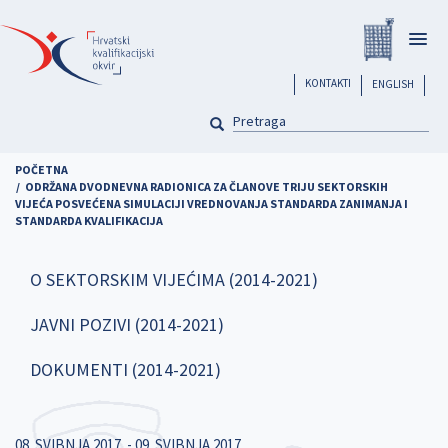
Skoči
Registar
na
Togg
glavni
navig
sadržaj
header
KONTAKTI
ENGLISH
PRETRAGA
Pretraga
POČETNA
ODRŽANA DVODNEVNA RADIONICA ZA ČLANOVE TRIJU SEKTORSKIH
VIJEĆA POSVEĆENA SIMULACIJI VREDNOVANJA STANDARDA ZANIMANJA I
STANDARDA KVALIFIKACIJA
O SEKTORSKIM VIJEĆIMA (2014-2021)
JAVNI POZIVI (2014-2021)
DOKUMENTI (2014-2021)
08. SVIBNJA 2017.
-
09. SVIBNJA 2017.