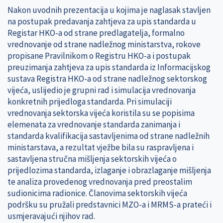
Nakon uvodnih prezentacija u kojima je naglasak stavljen
na postupak predavanja zahtjeva za upis standarda u
Registar HKO-a od strane predlagatelja, formalno
vrednovanje od strane nadležnog ministarstva, rokove
propisane Pravilnikom o Registru HKO-a i postupak
preuzimanja zahtjeva za upis standarda iz Informacijskog
sustava Registra HKO-a od strane nadležnog sektorskog
vijeća, uslijedio je grupni rad i simulacija vrednovanja
konkretnih prijedloga standarda. Pri simulaciji
vrednovanja sektorska vijeća koristila su se popisima
elemenata za vrednovanje standarda zanimanja i
standarda kvalifikacija sastavljenima od strane nadležnih
ministarstava, a rezultat vježbe bila su raspravljena i
sastavljena stručna mišljenja sektorskih vijeća o
prijedlozima standarda, izlaganje i obrazlaganje mišljenja
te analiza provedenog vrednovanja pred preostalim
sudionicima radionice. Članovima sektorskih vijeća
podršku su pružali predstavnici MZO-a i MRMS-a prateći i
usmjeravajući njihov rad.