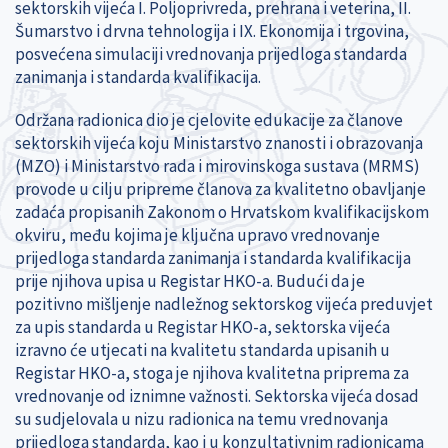
sektorskih vijeća I. Poljoprivreda, prehrana i veterina, II.
Šumarstvo i drvna tehnologija i IX. Ekonomija i trgovina,
posvećena simulaciji vrednovanja prijedloga standarda
zanimanja i standarda kvalifikacija.
Održana radionica dio je cjelovite edukacije za članove
sektorskih vijeća koju Ministarstvo znanosti i obrazovanja
(MZO) i Ministarstvo rada i mirovinskoga sustava (MRMS)
provode u cilju pripreme članova za kvalitetno obavljanje
zadaća propisanih Zakonom o Hrvatskom kvalifikacijskom
okviru, među kojima je ključna upravo vrednovanje
prijedloga standarda zanimanja i standarda kvalifikacija
prije njihova upisa u Registar HKO-a. Budući da je
pozitivno mišljenje nadležnog sektorskog vijeća preduvjet
za upis standarda u Registar HKO-a, sektorska vijeća
izravno će utjecati na kvalitetu standarda upisanih u
Registar HKO-a, stoga je njihova kvalitetna priprema za
vrednovanje od iznimne važnosti. Sektorska vijeća dosad
su sudjelovala u nizu radionica na temu vrednovanja
prijedloga standarda, kao i u konzultativnim radionicama