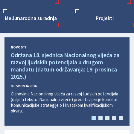
Međunarodna suradnja
Projekti
NOVOSTI
Održana 18. sjednica Nacionalnog vijeća za
Održ
razvoj ljudskih potencijala u drugom
razv
mandatu (datum održavanja: 19. prosinca
man
2025.)
2025
08. SVIBNJA 2026.
08. SV
Članovima Nacionalnog vijeća za razvoj ljudskih potencijala
Članov
(dalje u tekstu: Nacionalno vijeće) predstavljen je koncept
(dalje
Komunikacijske strategije o Hrvatskom kvalifikacijskom
semin
okviru.
obraz
2025.
nacio