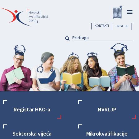
Skoči
Registar
na
Togg
glavni
navig
sadržaj
header
KONTAKTI
ENGLISH
PRETRAGA
Pretraga
Front
Registar HKO-a
NVRLJP
navigation
Sektorska vijeća
Mikrokvalifikacije