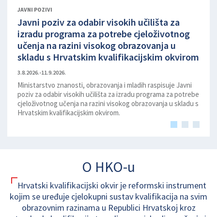
JAVNI POZIVI
Javni poziv za odabir visokih učilišta za
Javn
izradu programa za potrebe cjeloživotnog
izra
učenja na razini visokog obrazovanja u
kval
skladu s Hrvatskim kvalifikacijskim okvirom
obr
3.8.2026.-11.9.2026.
3.8.202
Ministarstvo znanosti, obrazovanja i mladih raspisuje Javni
Minis
poziv za odabir visokih učilišta za izradu programa za potrebe
poziv 
cjeloživotnog učenja na razini visokog obrazovanja u skladu s
cjelov
Hrvatskim kvalifikacijskim okvirom.
O HKO-u
Hrvatski kvalifikacijski okvir je reformski instrument
kojim se uređuje cjelokupni sustav kvalifikacija na svim
obrazovnim razinama u Republici Hrvatskoj kroz