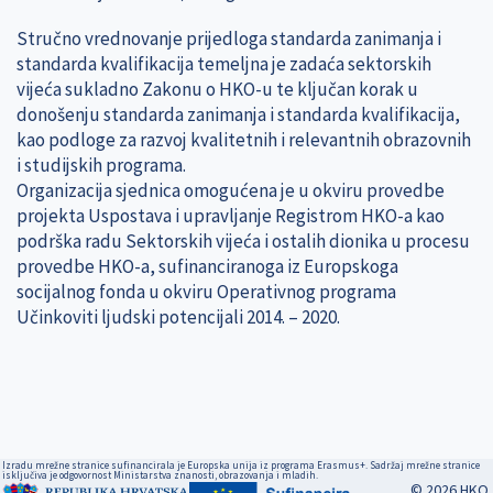
Stručno vrednovanje prijedloga standarda zanimanja i
standarda kvalifikacija temeljna je zadaća sektorskih
vijeća sukladno Zakonu o HKO-u te ključan korak u
donošenju standarda zanimanja i standarda kvalifikacija,
kao podloge za razvoj kvalitetnih i relevantnih obrazovnih
i studijskih programa.
Organizacija sjednica omogućena je u okviru provedbe
projekta Uspostava i upravljanje Registrom HKO-a kao
podrška radu Sektorskih vijeća i ostalih dionika u procesu
provedbe HKO-a, sufinanciranoga iz Europskoga
socijalnog fonda u okviru Operativnog programa
Učinkoviti ljudski potencijali 2014. – 2020.
Izradu mrežne stranice sufinancirala je Europska unija iz programa Erasmus+. Sadržaj mrežne stranice
isključiva je odgovornost Ministarstva znanosti, obrazovanja i mladih.
© 2026 HKO