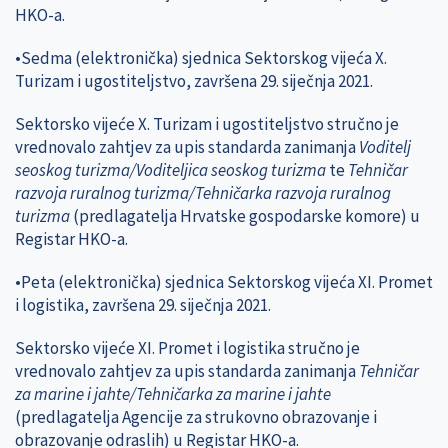
HKO-a.
•Sedma (elektronička) sjednica Sektorskog vijeća X.
Turizam i ugostiteljstvo, završena 29. siječnja 2021.
Sektorsko vijeće X. Turizam i ugostiteljstvo stručno je
vrednovalo zahtjev za upis standarda zanimanja
Voditelj
seoskog turizma/Voditeljica seoskog turizma
te
Tehničar
razvoja ruralnog turizma/Tehničarka razvoja ruralnog
turizma
(predlagatelja Hrvatske gospodarske komore)
u
Registar HKO-a.
•Peta (elektronička) sjednica Sektorskog vijeća XI. Promet
i logistika, završena 29. siječnja 2021.
Sektorsko vijeće XI. Promet i logistika stručno je
vrednovalo zahtjev za upis standarda zanimanja
Tehničar
za marine i jahte/Tehničarka za marine i jahte
(predlagatelja Agencije za strukovno obrazovanje i
obrazovanje odraslih) u Registar HKO-a.