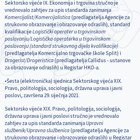
Sektorsko vijeće IX. Ekonomija i trgovina stručno je
vrednovalo zahtjev za upis standarda zanimanja
Komercijalist/Komercijalistica
(predlagatelja Agencije za
strukovno obrazovanje i obrazovanje odraslih)
,
standard
kvalifikacije
Logistički operater u trgovinskom
poslovanju/Logistička operaterka u trgovinskom
poslovanju (standard strukovnog dijela kvalifikacije)
(predlagatelja Komercijalno trgovačke škole Split)
i
Drogerist/Drogeristica
(predlagatelja Callidus - ustanove
za obrazovanje odraslih) u Registar HKO-a.
•Šesta (elektronička) sjednica Sektorskog vijeća XIX.
Pravo, politologija, sociologija, državna uprava i javni
poslovi, završena 29. siječnja 2021.
Sektorsko vijeće XIX.
Pravo, politologija, sociologija,
državna uprava i javni poslovi
stručno je vrednovalo
zahtjev za upis standarda zanimanja
Upravni
službenik/Upravna službenica
(predlagatelja Agencije za
strukovno obrazovanje i obrazovanje odraslih) u Registar