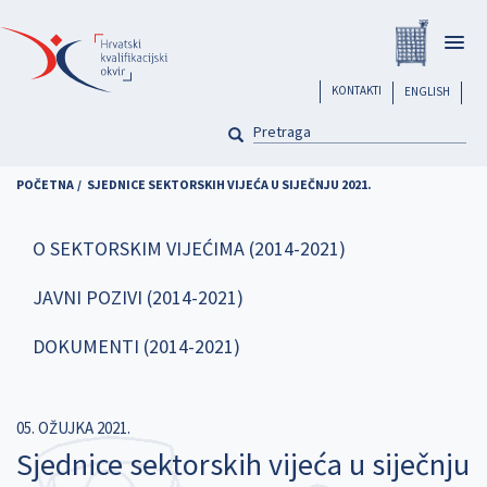
Skoči
Registar
na
Togg
glavni
navig
sadržaj
header
KONTAKTI
ENGLISH
PRETRAGA
Pretraga
POČETNA
SJEDNICE SEKTORSKIH VIJEĆA U SIJEČNJU 2021.
O SEKTORSKIM VIJEĆIMA (2014-2021)
JAVNI POZIVI (2014-2021)
DOKUMENTI (2014-2021)
05. OŽUJKA 2021.
Sjednice sektorskih vijeća u siječnju