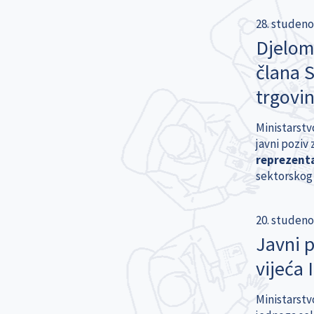
28. studeno
Djelomi
člana S
trgovi
Ministarstv
javni poziv
reprezenta
sektorskog 
20. studeno
Javni p
vijeća 
Ministarstvo