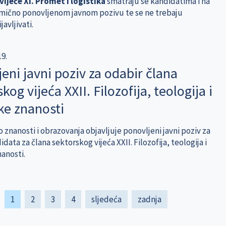
ijeće XI. Promet i logistika
smatraju se kandidatima i na
mično ponovljenom javnom pozivu te se ne trebaju
avljivati.
19.
eni javni poziv za odabir člana
kog vijeća XXII. Filozofija, teologija i
ske znanosti
 znanosti i obrazovanja objavljuje ponovljeni javni poziv za
data za člana sektorskog vijeća XXII. Filozofija, teologija i
nanosti.
Current
1
Page
2
Page
3
Page
4
Next
sljedeća
Last
zadnja
page
page
page