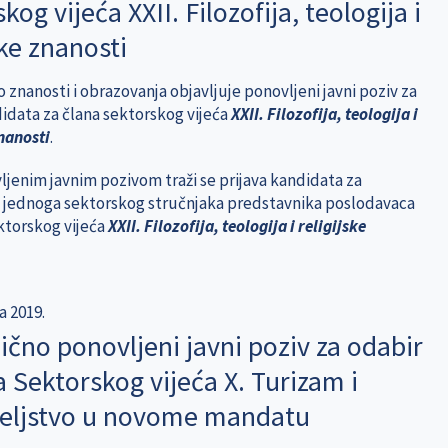
kog vijeća XXII. Filozofija, teologija i
ske znanosti
 znanosti i obrazovanja objavljuje ponovljeni javni poziv za
idata za člana sektorskog vijeća
XXII. Filozofija, teologija i
znanosti
.
jenim javnim pozivom traži se prijava kandidata za
 jednoga sektorskog stručnjaka predstavnika poslodavaca
ktorskog vijeća
XXII. Filozofija, teologija i religijske
a 2019.
čno ponovljeni javni poziv za odabir
 Sektorskog vijeća X. Turizam i
teljstvo u novome mandatu