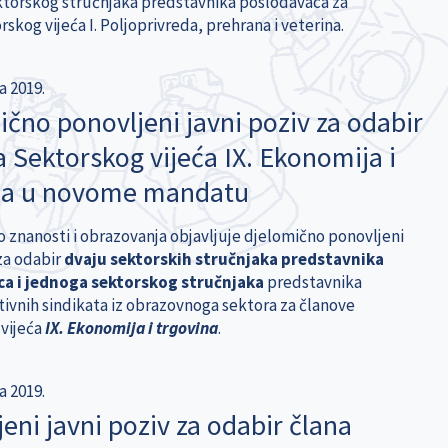
torskog stručnjaka predstavnika poslodavaca za
skog vijeća I. Poljoprivreda, prehrana i veterina.
a 2019.
čno ponovljeni javni poziv za odabir
 Sektorskog vijeća IX. Ekonomija i
na u novome mandatu
o znanosti i obrazovanja objavljuje djelomično ponovljeni
 za odabir
dvaju sektorskih stručnjaka predstavnika
a i jednoga sektorskog stručnjaka
predstavnika
ivnih sindikata iz obrazovnoga sektora za članove
vijeća
IX. Ekonomija i trgovina
.
a 2019.
eni javni poziv za odabir člana