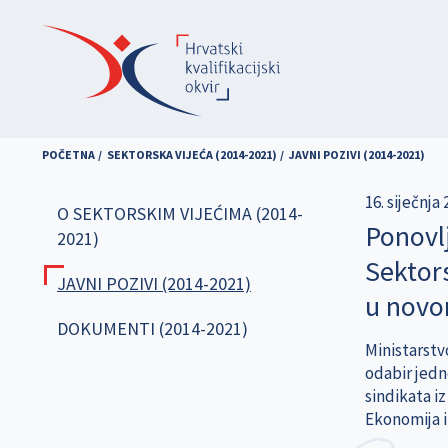
Skoči
na
glavni
sadržaj
POČETNA
SEKTORSKA VIJEĆA (2014-2021)
JAVNI POZIVI (2014-2021)
16. siječnja 
O SEKTORSKIM VIJEĆIMA (2014-
Ponovlj
2021)
Sektors
JAVNI POZIVI (2014-2021)
u nov
DOKUMENTI (2014-2021)
Ministarstvo
odabir jedn
sindikata i
Ekonomija i