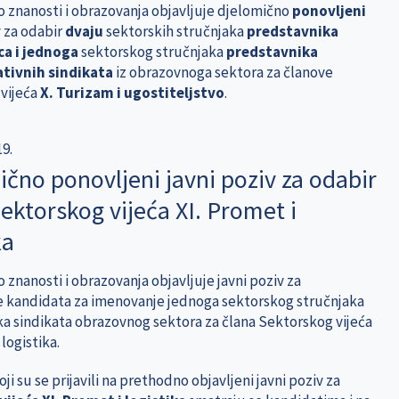
o znanosti i obrazovanja objavljuje djelomično
ponovljeni
v
za odabir
dvaju
sektorskih stručnjaka
predstavnika
a i jednoga
sektorskog stručnjaka
predstavnika
tivnih sindikata
iz obrazovnoga sektora za članove
vijeća
X. Turizam i ugostiteljstvo
.
19.
čno ponovljeni javni poziv za odabir
ektorskog vijeća XI. Promet i
ka
 znanosti i obrazovanja objavljuje javni poziv za
 kandidata za imenovanje jednoga sektorskog stručnjaka
a sindikata obrazovnog sektora za člana Sektorskog vijeća
 logistika.
ji su se prijavili na prethodno objavljeni javni poziv za