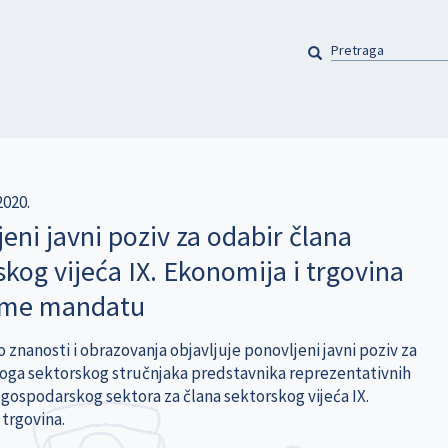
PRETRAGA
Pretraga
2020.
eni javni poziv za odabir člana
kog vijeća IX. Ekonomija i trgovina
ome mandatu
 znanosti i obrazovanja objavljuje ponovljeni javni poziv za
oga sektorskog stručnjaka predstavnika reprezentativnih
z gospodarskog sektora za člana sektorskog vijeća IX.
 trgovina.