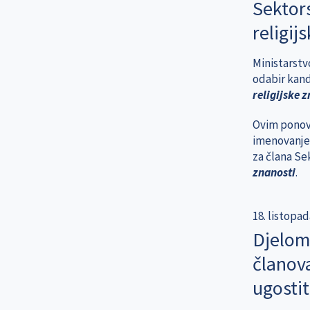
Sektors
religij
Ministarstvo
odabir kand
religijske 
Ovim ponovl
imenovanje
za člana Se
znanosti
.
18. listopad
Djelomi
članova
ugosti