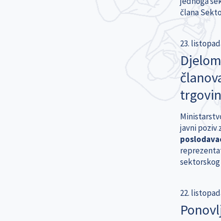
jednoga sek
člana Sektor
23. listopad
Djelomi
članova
trgovi
Ministarstv
javni poziv
poslodavac
reprezentat
sektorskog 
22. listopad
Ponovlj