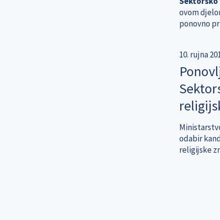
Sektorsko v
ovom djelo
ponovno prij
10. rujna 20
Ponovlj
Sektors
religij
Ministarstvo
odabir kandi
religijske z
Pagination