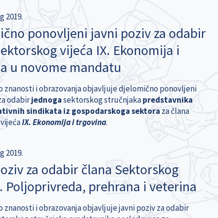
g 2019.
čno ponovljeni javni poziv za odabir
ektorskog vijeća IX. Ekonomija i
na u novome mandatu
o znanosti i obrazovanja objavljuje djelomično ponovljeni
 za odabir
jednoga
sektorskog stručnjaka
predstavnika
tivnih sindikata iz gospodarskoga sektora
za člana
vijeća
IX. Ekonomija i trgovina
.
g 2019.
oziv za odabir člana Sektorskog
I. Poljoprivreda, prehrana i veterina
 znanosti i obrazovanja objavljuje javni poziv za odabir