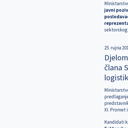
Ministarstv
javni pozi
poslodavac
reprezenta
sektorskog 
25. rujna 20
Djelomi
člana S
logisti
Ministarstvo
predlaganje
predstavnik
XI. Promet i
Kandidati ko