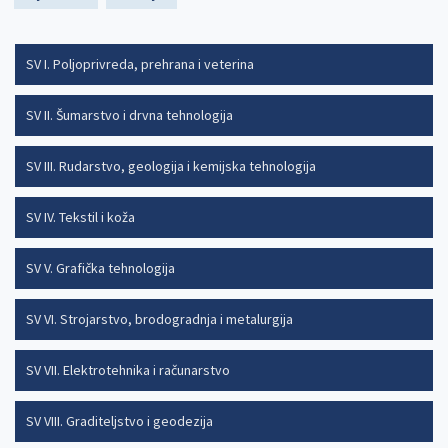
page
page
SV I. Poljoprivreda, prehrana i veterina
SV II. Šumarstvo i drvna tehnologija
SV III. Rudarstvo, geologija i kemijska tehnologija
SV IV. Tekstil i koža
SV V. Grafička tehnologija
SV VI. Strojarstvo, brodogradnja i metalurgija
SV VII. Elektrotehnika i računarstvo
SV VIII. Graditeljstvo i geodezija