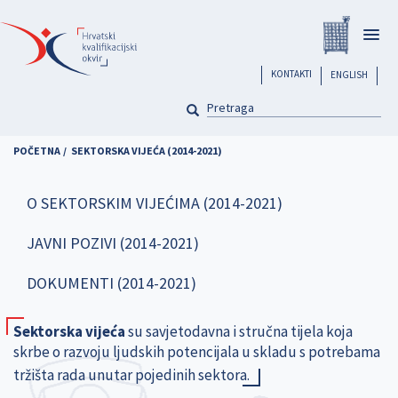
Skoči
Registar
na
Togg
glavni
navig
sadržaj
header
KONTAKTI
ENGLISH
PRETRAGA
Pretraga
POČETNA
SEKTORSKA VIJEĆA (2014-2021)
O SEKTORSKIM VIJEĆIMA (2014-2021)
JAVNI POZIVI (2014-2021)
DOKUMENTI (2014-2021)
Sektorska vijeća
su savjetodavna i stručna tijela koja
skrbe o razvoju ljudskih potencijala u skladu s potrebama
tržišta rada unutar pojedinih sektora.