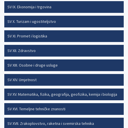
SV IX. Ekonomija i trgovina
SV X. Turizam i ugostiteljstvo
SV XI. Promet i logistika
SV XII. Zdravstvo
SV XIII. Osobne i druge usluge
SV XIV. Umjetnost
SV XV. Matematika, fizika, geografija, geofizika, kemija i biologija
SV XVI. Temeljne tehničke znanosti
SV XVII. Zrakoplovstvo, raketna i svemirska tehnika