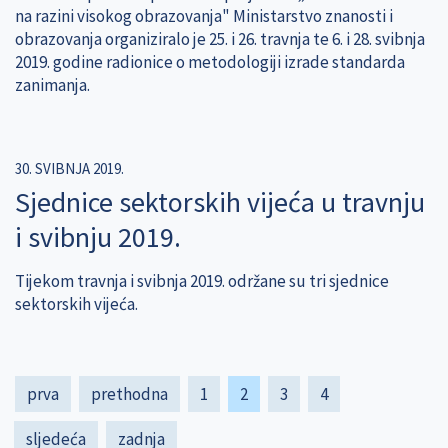
na razini visokog obrazovanja" Ministarstvo znanosti i
obrazovanja organiziralo je 25. i 26. travnja te 6. i 28. svibnja
2019. godine radionice o metodologiji izrade standarda
zanimanja.
30. SVIBNJA 2019.
Sjednice sektorskih vijeća u travnju
i svibnju 2019.
Tijekom travnja i svibnja 2019. održane su tri sjednice
sektorskih vijeća.
Pagination
First
prva
Previous
prethodna
Page
1
Current
2
Page
3
Page
4
page
page
page
Next
sljedeća
Last
zadnja