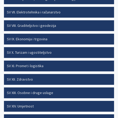
SV VII. Elektrotehnika i računarstvo
SV VIII. Graditeljstvo i geodezija
SV IX. Ekonomija i trgovina
SV X. Turizam i ugostiteljstvo
SV XI. Promet i logistika
SV XII. Zdravstvo
SV XIII. Osobne i druge usluge
SV XIV. Umjetnost