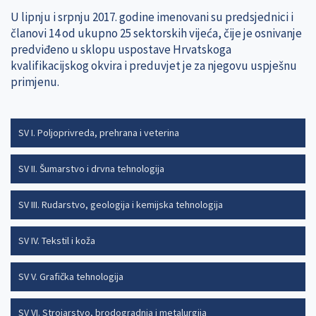
U lipnju i srpnju 2017. godine imenovani su predsjednici i
članovi 14 od ukupno 25 sektorskih vijeća, čije je osnivanje
predviđeno u sklopu uspostave Hrvatskoga
kvalifikacijskog okvira i preduvjet je za njegovu uspješnu
primjenu.
SV I. Poljoprivreda, prehrana i veterina
SV II. Šumarstvo i drvna tehnologija
SV III. Rudarstvo, geologija i kemijska tehnologija
SV IV. Tekstil i koža
SV V. Grafička tehnologija
SV VI. Strojarstvo, brodogradnja i metalurgija