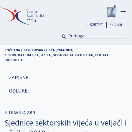
Skoči
Registar
na
Togg
glavni
navig
sadržaj
header
KONTAKTI
ENGLISH
PRETRAGA
Pretraga
POČETNA
SEKTORSKA VIJEĆA (2014-2021)
SV XV. MATEMATIKA, FIZIKA, GEOGRAFIJA, GEOFIZIKA, KEMIJA I
BIOLOGIJA
ZAPISNICI
ODLUKE
8. TRAVNJA 2019.
Sjednice sektorskih vijeća u veljači i