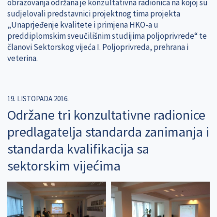
obrazovanja održana je konzultativna radionica na kojoj su
sudjelovali predstavnici projektnog tima projekta
„Unaprjeđenje kvalitete i primjena HKO-a u
preddiplomskim sveučilišnim studijima poljoprivrede“ te
članovi Sektorskog vijeća I. Poljoprivreda, prehrana i
veterina.
19. LISTOPADA 2016.
Održane tri konzultativne radionice
predlagatelja standarda zanimanja i
standarda kvalifikacija sa
sektorskim vijećima