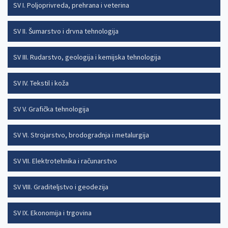
SV I. Poljoprivreda, prehrana i veterina
SV II. Šumarstvo i drvna tehnologija
SV III. Rudarstvo, geologija i kemijska tehnologija
SV IV. Tekstil i koža
SV V. Grafička tehnologija
SV VI. Strojarstvo, brodogradnja i metalurgija
SV VII. Elektrotehnika i računarstvo
SV VIII. Graditeljstvo i geodezija
SV IX. Ekonomija i trgovina