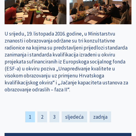
U srijedu, 19. listopada 2016. godine, u Ministarstvu
znanosti i obrazovanja održane su tri konzultativne
radionice na kojima su predstavljeni prijedlozi standarda
zanimanja i standarda kvalifikacija izrađeni u okviru
projekata sufinanciranih iz Europskoga socijalnog fonda
(ESF-a) u okviru poziva „Unapređivanje kvalitete u
visokom obrazovanju uz primjenu Hrvatskoga
kvalifikacijskog okvira“ i „Jačanje kapaciteta ustanova za
obrazovanje odraslih – faza II“.
Pagination
Current
1
Page
2
Page
3
Next
sljedeća
Last
zadnja
page
page
page