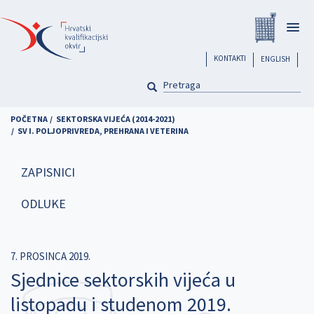
Skoči
Registar
na
Togg
glavni
navig
sadržaj
header
KONTAKTI
ENGLISH
PRETRAGA
Pretraga
POČETNA
SEKTORSKA VIJEĆA (2014-2021)
SV I. POLJOPRIVREDA, PREHRANA I VETERINA
ZAPISNICI
ODLUKE
7. PROSINCA 2019.
Sjednice sektorskih vijeća u
listopadu i studenom 2019.