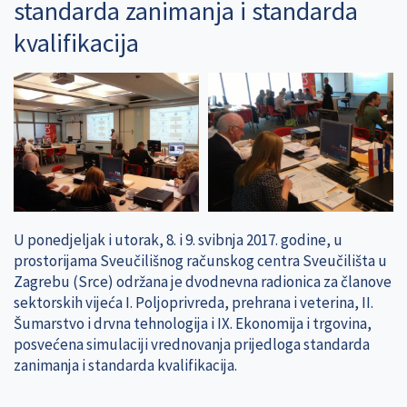
standarda zanimanja i standarda
kvalifikacija
U ponedjeljak i utorak, 8. i 9. svibnja 2017. godine, u
prostorijama Sveučilišnog računskog centra Sveučilišta u
Zagrebu (Srce) održana je dvodnevna radionica za članove
sektorskih vijeća I. Poljoprivreda, prehrana i veterina, II.
Šumarstvo i drvna tehnologija i IX. Ekonomija i trgovina,
posvećena simulaciji vrednovanja prijedloga standarda
zanimanja i standarda kvalifikacija.