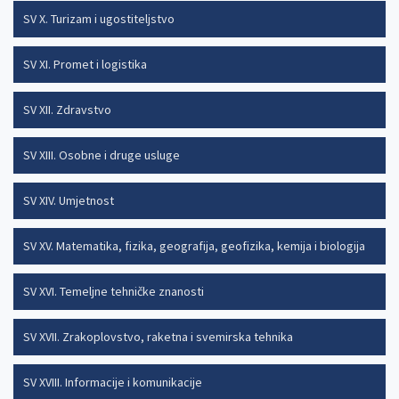
SV X. Turizam i ugostiteljstvo
SV XI. Promet i logistika
SV XII. Zdravstvo
SV XIII. Osobne i druge usluge
SV XIV. Umjetnost
SV XV. Matematika, fizika, geografija, geofizika, kemija i biologija
SV XVI. Temeljne tehničke znanosti
SV XVII. Zrakoplovstvo, raketna i svemirska tehnika
SV XVIII. Informacije i komunikacije