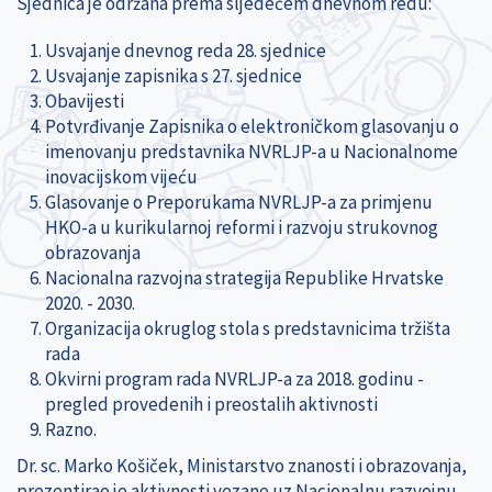
Sjednica je održana prema sljedećem dnevnom redu:
Usvajanje dnevnog reda 28. sjednice
Usvajanje zapisnika s 27. sjednice
Obavijesti
Potvrđivanje Zapisnika o elektroničkom glasovanju o
imenovanju predstavnika NVRLJP-a u Nacionalnome
inovacijskom vijeću
Glasovanje o Preporukama NVRLJP-a za primjenu
HKO-a u kurikularnoj reformi i razvoju strukovnog
obrazovanja
Nacionalna razvojna strategija Republike Hrvatske
2020. - 2030.
Organizacija okruglog stola s predstavnicima tržišta
rada
Okvirni program rada NVRLJP-a za 2018. godinu -
pregled provedenih i preostalih aktivnosti
Razno.
Dr. sc. Marko Košiček, Ministarstvo znanosti i obrazovanja,
prezentirao je aktivnosti vezane uz Nacionalnu razvojnu