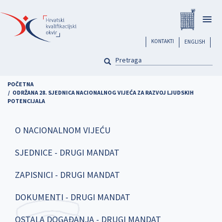
Skoči
Registar
na
Togg
glavni
navig
sadržaj
header
KONTAKTI
ENGLISH
PRETRAGA
Pretraga
POČETNA
ODRŽANA 28. SJEDNICA NACIONALNOG VIJEĆA ZA RAZVOJ LJUDSKIH
POTENCIJALA
O NACIONALNOM VIJEĆU
SJEDNICE - DRUGI MANDAT
ZAPISNICI - DRUGI MANDAT
DOKUMENTI - DRUGI MANDAT
OSTALA DOGAĐANJA - DRUGI MANDAT