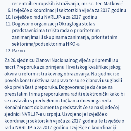
recentnih europskih istraživanja, mr. sc. Teo Matković
Izvješće o koordinaciji sektorskih vijeća za 2017. godinu
Izvješće o radu NVRLJP-a za 2017. godinu
Dogovor o organizaciji Okrugloga stola s
predstavnicima tržišta rada o prioritetnim
zanimanjima ili skupinama zanimanja, prioritetnim
sektorima/podsektorima HKO-a
Razno.
Za 26. sjednicu članovi Nacionalnog vijeća pripremili su
nacrt Preporuka za primjenu Hrvatskog kvalifikacijskog
okvira u reformi strukovnog obrazovanja. Na sjednici se
povela konstruktivna rasprava te su se članovi usuglasili
oko prvih šest preporuka. Dogovoreno je da će se na
preostalim trima preporukama raditi elektronički kako bi
se nastavilo s predviđenim točkama dnevnoga reda.
Konačni nacrt dokumenta predstavit će se na sljedećoj
sjednici NVRLJP-a u srpnju. Usvojeno je Izvješće o
koordinaciji sektorskih vijeća za 2017. godinu te Izvješće o
radu NVRLJP-a za 2017. godinu. Izvješće o koordinaciji