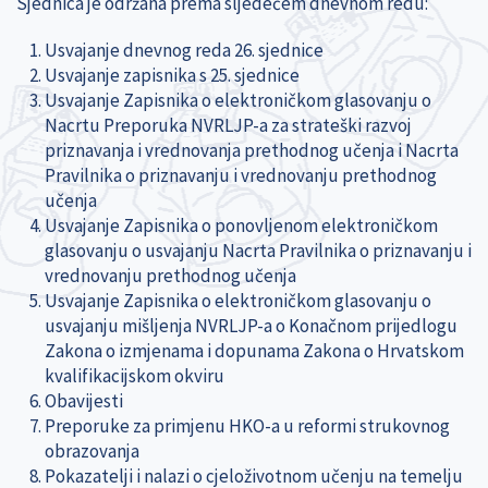
Sjednica je održana prema sljedećem dnevnom redu:
Usvajanje dnevnog reda 26. sjednice
Usvajanje zapisnika s 25. sjednice
Usvajanje Zapisnika o elektroničkom glasovanju o
Nacrtu Preporuka NVRLJP-a za strateški razvoj
priznavanja i vrednovanja prethodnog učenja i Nacrta
Pravilnika o priznavanju i vrednovanju prethodnog
učenja
Usvajanje Zapisnika o ponovljenom elektroničkom
glasovanju o usvajanju Nacrta Pravilnika o priznavanju i
vrednovanju prethodnog učenja
Usvajanje Zapisnika o elektroničkom glasovanju o
usvajanju mišljenja NVRLJP-a o Konačnom prijedlogu
Zakona o izmjenama i dopunama Zakona o Hrvatskom
kvalifikacijskom okviru
Obavijesti
Preporuke za primjenu HKO-a u reformi strukovnog
obrazovanja
Pokazatelji i nalazi o cjeloživotnom učenju na temelju