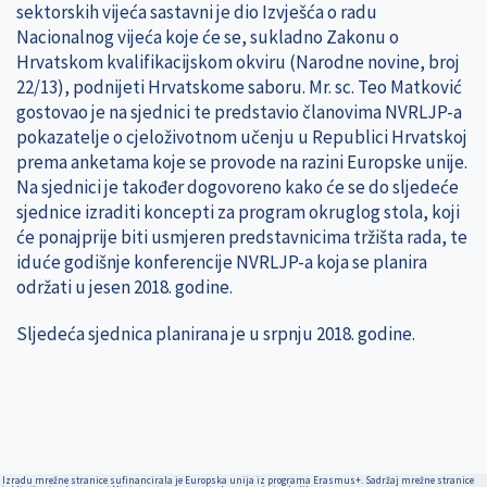
sektorskih vijeća sastavni je dio Izvješća o radu
Nacionalnog vijeća koje će se, sukladno Zakonu o
Hrvatskom kvalifikacijskom okviru (Narodne novine, broj
22/13), podnijeti Hrvatskome saboru. Mr. sc. Teo Matković
gostovao je na sjednici te predstavio članovima NVRLJP-a
pokazatelje o cjeloživotnom učenju u Republici Hrvatskoj
prema anketama koje se provode na razini Europske unije.
Na sjednici je također dogovoreno kako će se do sljedeće
sjednice izraditi koncepti za program okruglog stola, koji
će ponajprije biti usmjeren predstavnicima tržišta rada, te
iduće godišnje konferencije NVRLJP-a koja se planira
održati u jesen 2018. godine.
Sljedeća sjednica planirana je u srpnju 2018. godine.
Izradu mrežne stranice sufinancirala je Europska unija iz programa Erasmus+. Sadržaj mrežne stranice