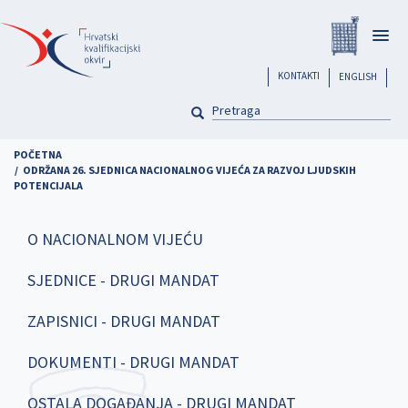
Skoči
Registar
na
Togg
glavni
navig
sadržaj
header
KONTAKTI
ENGLISH
PRETRAGA
Pretraga
POČETNA
ODRŽANA 26. SJEDNICA NACIONALNOG VIJEĆA ZA RAZVOJ LJUDSKIH
POTENCIJALA
O NACIONALNOM VIJEĆU
SJEDNICE - DRUGI MANDAT
ZAPISNICI - DRUGI MANDAT
DOKUMENTI - DRUGI MANDAT
OSTALA DOGAĐANJA - DRUGI MANDAT