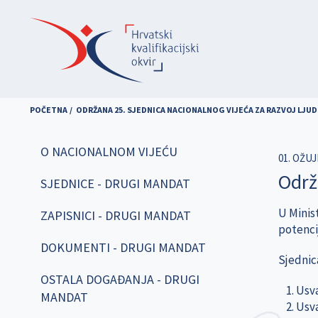
Skoči
na
glavni
sadržaj
POČETNA
ODRŽANA 25. SJEDNICA NACIONALNOG VIJEĆA ZA RAZVOJ LJU
O NACIONALNOM VIJEĆU
01. OŽUJ
Održ
SJEDNICE - DRUGI MANDAT
U Minist
ZAPISNICI - DRUGI MANDAT
potenci
DOKUMENTI - DRUGI MANDAT
Sjednic
OSTALA DOGAĐANJA - DRUGI
Usva
MANDAT
Usva