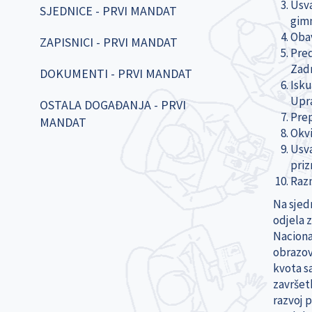
Usva
SJEDNICE - PRVI MANDAT
gimn
Obav
ZAPISNICI - PRVI MANDAT
Pred
Zadr
DOKUMENTI - PRVI MANDAT
Isku
Upra
OSTALA DOGAĐANJA - PRVI
Prep
MANDAT
Okvi
Usva
priz
Raz
Na sjed
odjela 
Naciona
obrazov
kvota s
završet
razvoj 