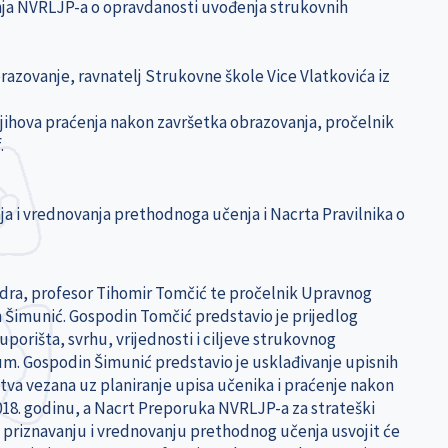
enja NVRLJP-a o opravdanosti uvođenja strukovnih
azovanje, ravnatelj Strukovne škole Vice Vlatkovića iz
njihova praćenja nakon završetka obrazovanja, pročelnik
.
a i vrednovanja prethodnoga učenja i Nacrta Pravilnika o
Zadra, profesor Tihomir Tomčić te pročelnik Upravnog
n Šimunić. Gospodin Tomčić predstavio je prijedlog
orišta, svrhu, vrijednosti i ciljeve strukovnog
um. Gospodin Šimunić predstavio je usklađivanje upisnih
stva vezana uz planiranje upisa učenika i praćenje nakon
018. godinu, a Nacrt Preporuka NVRLJP-a za strateški
o priznavanju i vrednovanju prethodnog učenja usvojit će