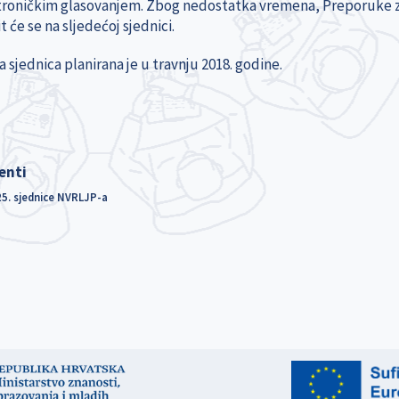
troničkim glasovanjem. Zbog nedostatka vremena, Preporuke 
t će se na sljedećoj sjednici.
 sjednica planirana je u travnju 2018. godine.
enti
25. sjednice NVRLJP-a