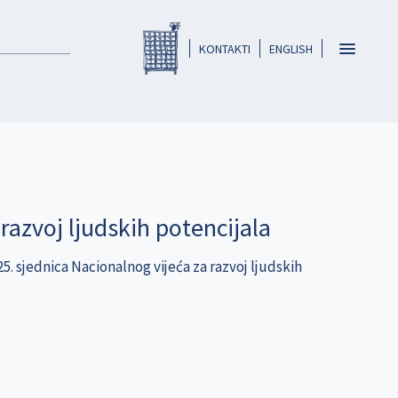
Registar HKO-a
header
Toggle
KONTAKTI
ENGLISH
navigatio
razvoj ljudskih potencijala
25. sjednica Nacionalnog vijeća za razvoj ljudskih