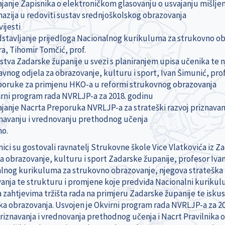
janje Zapisnika o elektroničkom glasovanju o usvajanju mišlj
azija u redoviti sustav srednjoškolskog obrazovanja
ijesti
stavljanje prijedloga Nacionalnog kurikuluma za strukovno obr
a, Tihomir Tomčić, prof.
stva Zadarske županije u svezi s planiranjem upisa učenika te 
vnog odjela za obrazovanje, kulturu i sport, Ivan Šimunić, prof
oruke za primjenu HKO-a u reformi strukovnog obrazovanja
rni program rada NVRLJP-a za 2018. godinu
janje Nacrta Preporuka NVRLJP-a za strateški razvoj priznavanj
navanju i vrednovanju prethodnog učenja
no.
nici su gostovali ravnatelj Strukovne škole Vice Vlatkovića iz 
za obrazovanje, kulturu i sport Zadarske županije, profesor Iva
lnog kurikuluma za strukovno obrazovanje, njegova strateška up
anja te strukturu i promjene koje predviđa Nacionalni kurikul
a zahtjevima tržišta rada na primjeru Zadarske županije te isku
ka obrazovanja. Usvojen je Okvirni program rada NVRLJP-a za 2
priznavanja i vrednovanja prethodnog učenja i Nacrt Pravilnika 