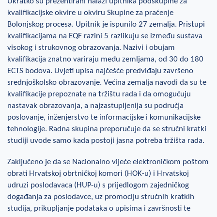
Ukratko su prezentirani nalazi upitnika podskupine za
kvalifikacijske okvire u okviru Skupine za praćenje
Bolonjskog procesa. Upitnik je ispunilo 27 zemalja. Pristupi
kvalifikacijama na EQF razini 5 razlikuju se između sustava
visokog i strukovnog obrazovanja. Nazivi i obujam
kvalifikacija znatno variraju među zemljama, od 30 do 180
ECTS bodova. Uvjeti upisa najčešće predviđaju završeno
srednjoškolsko obrazovanje. Većina zemalja navodi da su te
kvalifikacije prepoznate na tržištu rada i da omogućuju
nastavak obrazovanja, a najzastupljenija su područja
poslovanje, inženjerstvo te informacijske i komunikacijske
tehnologije. Radna skupina preporučuje da se stručni kratki
studiji uvode samo kada postoji jasna potreba tržišta rada.
Zaključeno je da se Nacionalno vijeće elektroničkom poštom
obrati Hrvatskoj obrtničkoj komori (HOK-u) i Hrvatskoj
udruzi poslodavaca (HUP-u) s prijedlogom zajedničkog
događanja za poslodavce, uz promociju stručnih kratkih
studija, prikupljanje podataka o upisima i završnosti te