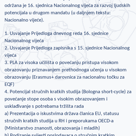
održana je 16. sjednica Nacionalnog vijeća za razvoj ljudskih
potencijala u drugom mandatu (u daljnjem tekstu:
Nacionalno vijeće).
1. Usvajanje Prijedloga dnevnog reda 16. sjednice
Nacionalnog vijeća
2. Usvajanje Prijedloga zapisnika s 15. sjednice Nacionalnog
vijeća
3. PLA za visoka učilišta o povećanju pristupa visokom
obrazovanju priznavanjem prethodnoga učenja u visokom
obrazovanju (Erasmus+ darovnica za nacionalnu točku za
EQF)
4. Potencijal stručnih kratkih studija (Bologna short-cycle) za
povećanje stope osoba s visokim obrazovanjem i
usklađivanje s potrebama tržišta rada
a) Prezentacija o iskustvima država članica EU, statusu
stručnih kratkih studija u RH i preporukama OECD-a
(Ministarstvo znanosti, obrazovanja i mladih)
b) Podizanje svijesti poslodavaca o stručnim kratkim