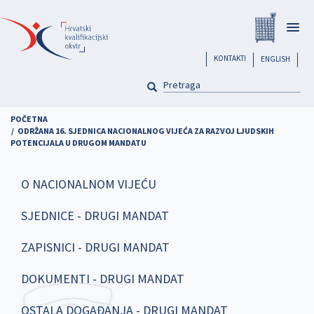
Skoči
Registar
na
Togg
glavni
navig
sadržaj
header
KONTAKTI
ENGLISH
PRETRAGA
Pretraga
POČETNA
ODRŽANA 16. SJEDNICA NACIONALNOG VIJEĆA ZA RAZVOJ LJUDSKIH
POTENCIJALA U DRUGOM MANDATU
O NACIONALNOM VIJEĆU
SJEDNICE - DRUGI MANDAT
ZAPISNICI - DRUGI MANDAT
DOKUMENTI - DRUGI MANDAT
OSTALA DOGAĐANJA - DRUGI MANDAT