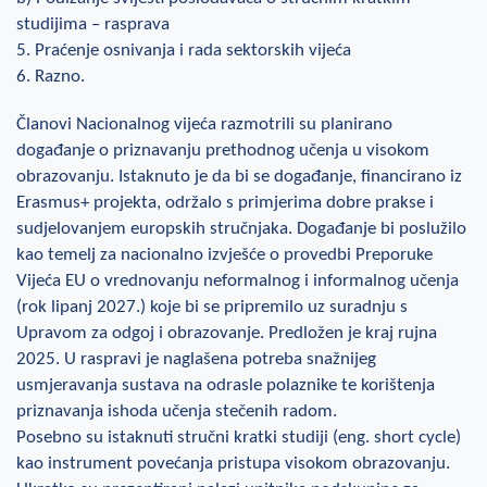
studijima – rasprava
5. Praćenje osnivanja i rada sektorskih vijeća
6. Razno.
Članovi Nacionalnog vijeća razmotrili su planirano
događanje o priznavanju prethodnog učenja u visokom
obrazovanju. Istaknuto je da bi se događanje, financirano iz
Erasmus+ projekta, održalo s primjerima dobre prakse i
sudjelovanjem europskih stručnjaka. Događanje bi poslužilo
kao temelj za nacionalno izvješće o provedbi Preporuke
Vijeća EU o vrednovanju neformalnog i informalnog učenja
(rok lipanj 2027.) koje bi se pripremilo uz suradnju s
Upravom za odgoj i obrazovanje. Predložen je kraj rujna
2025. U raspravi je naglašena potreba snažnijeg
usmjeravanja sustava na odrasle polaznike te korištenja
priznavanja ishoda učenja stečenih radom.
Posebno su istaknuti stručni kratki studiji (eng. short cycle)
kao instrument povećanja pristupa visokom obrazovanju.