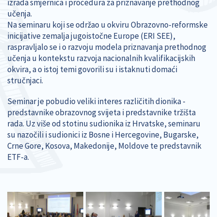
izrada smjernica i procedura za priznavanje prethodnog
učenja.
Na seminaru koji se održao u okviru Obrazovno-reformske
inicijative zemalja jugoistočne Europe (ERI SEE),
raspravljalo se i o razvoju modela priznavanja prethodnog
učenja u kontekstu razvoja nacionalnih kvalifikacijskih
okvira, a o istoj temi govorili su i istaknuti domaći
stručnjaci.
Seminar je pobudio veliki interes različitih dionika -
predstavnike obrazovnog svijeta i predstavnike tržišta
rada. Uz više od stotinu sudionika iz Hrvatske, seminaru
su nazočili i sudionici iz Bosne i Hercegovine, Bugarske,
Crne Gore, Kosova, Makedonije, Moldove te predstavnik
ETF-a.