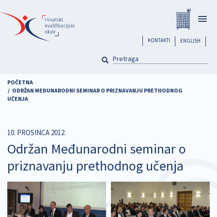
Skoči
Registar
na
Togg
glavni
navig
sadržaj
header
KONTAKTI
ENGLISH
PRETRAGA
Pretraga
POČETNA
ODRŽAN MEĐUNARODNI SEMINAR O PRIZNAVANJU PRETHODNOG
UČENJA
10. PROSINCA 2012.
Održan Međunarodni seminar o
priznavanju prethodnog učenja