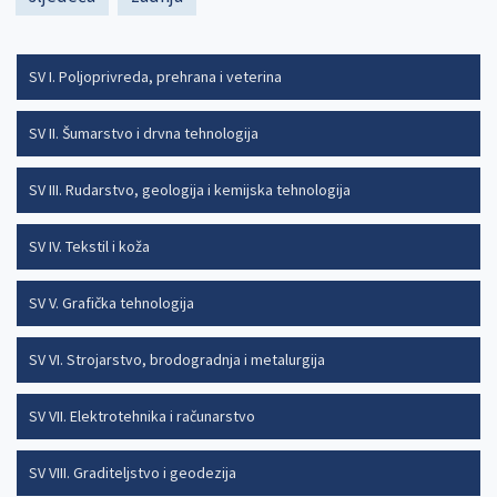
page
page
SV I. Poljoprivreda, prehrana i veterina
SV II. Šumarstvo i drvna tehnologija
SV III. Rudarstvo, geologija i kemijska tehnologija
SV IV. Tekstil i koža
SV V. Grafička tehnologija
SV VI. Strojarstvo, brodogradnja i metalurgija
SV VII. Elektrotehnika i računarstvo
SV VIII. Graditeljstvo i geodezija