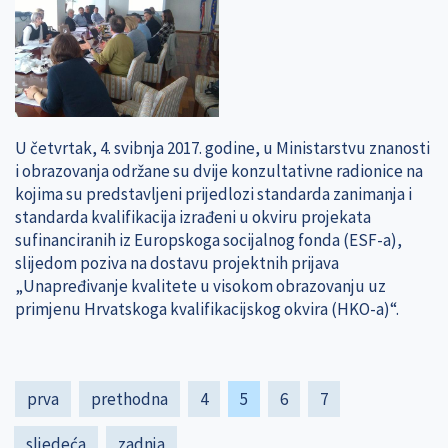
U četvrtak, 4. svibnja 2017. godine, u Ministarstvu znanosti
i obrazovanja održane su dvije konzultativne radionice na
kojima su predstavljeni prijedlozi standarda zanimanja i
standarda kvalifikacija izrađeni u okviru projekata
sufinanciranih iz Europskoga socijalnog fonda (ESF-a),
slijedom poziva na dostavu projektnih prijava
„Unapređivanje kvalitete u visokom obrazovanju uz
primjenu Hrvatskoga kvalifikacijskog okvira (HKO-a)“.
Pagination
First
prva
Previous
prethodna
Page
4
Current
5
Page
6
Page
7
page
page
page
Next
sljedeća
Last
zadnja