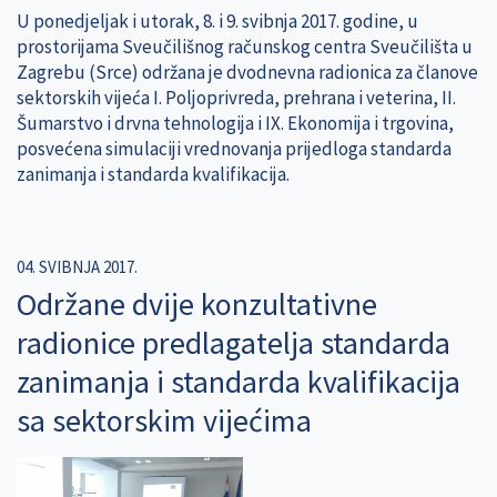
U ponedjeljak i utorak, 8. i 9. svibnja 2017. godine, u
prostorijama Sveučilišnog računskog centra Sveučilišta u
Zagrebu (Srce) održana je dvodnevna radionica za članove
sektorskih vijeća I. Poljoprivreda, prehrana i veterina, II.
Šumarstvo i drvna tehnologija i IX. Ekonomija i trgovina,
posvećena simulaciji vrednovanja prijedloga standarda
zanimanja i standarda kvalifikacija.
04. SVIBNJA 2017.
Održane dvije konzultativne
radionice predlagatelja standarda
zanimanja i standarda kvalifikacija
sa sektorskim vijećima