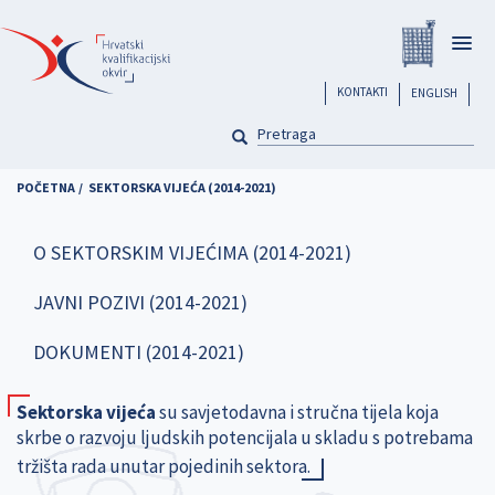
Skoči
Registar
na
Togg
glavni
navig
sadržaj
header
KONTAKTI
ENGLISH
PRETRAGA
Pretraga
POČETNA
SEKTORSKA VIJEĆA (2014-2021)
O SEKTORSKIM VIJEĆIMA (2014-2021)
JAVNI POZIVI (2014-2021)
DOKUMENTI (2014-2021)
Sektorska vijeća
su savjetodavna i stručna tijela koja
skrbe o razvoju ljudskih potencijala u skladu s potrebama
tržišta rada unutar pojedinih sektora.