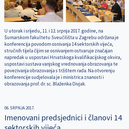
U utorak i srijedu, 11. i 12. srpnja 2017. godine, na
Šumarskom fakultetu Sveučilišta u Zagrebu održana je
konferencija povodom osnivanja 14 sektorskih vijeća,
stručnih tijela čijim se osnivanjem ostvaruje značajan
napredak u uspostavi Hrvatskoga kvalifikacijskog okvira,
uspostavi sustava vanjskog vrednovanja obrazovanja te
povezivanja obrazovanja s tržištem rada. Na otvorenju
konferencije sudjelovala je i ministrica znanosti i
obrazovanja prof. dr. sc. Blaženka Divjak.
06. SRPNJA 2017.
Imenovani predsjednici i članovi 14
sektorskih vijeća