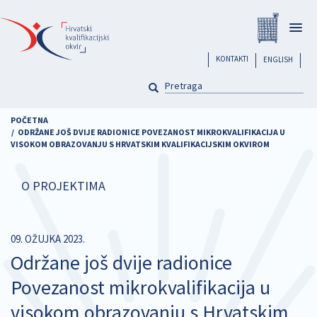
Skoči
Registar
na
Togg
glavni
navig
sadržaj
header
KONTAKTI
ENGLISH
PRETRAGA
Pretraga
POČETNA
ODRŽANE JOŠ DVIJE RADIONICE POVEZANOST MIKROKVALIFIKACIJA U
VISOKOM OBRAZOVANJU S HRVATSKIM KVALIFIKACIJSKIM OKVIROM
O PROJEKTIMA
09. OŽUJKA 2023.
Održane još dvije radionice
Povezanost mikrokvalifikacija u
visokom obrazovanju s Hrvatskim