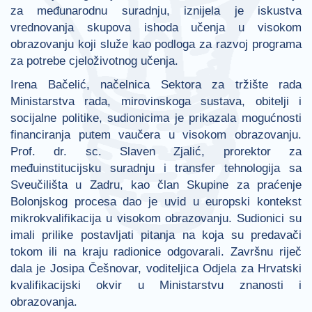
za međunarodnu suradnju, iznijela je iskustva
vrednovanja skupova ishoda učenja u visokom
obrazovanju koji služe kao podloga za razvoj programa
za potrebe cjeloživotnog učenja.
Irena Bačelić, načelnica Sektora za tržište rada
Ministarstva rada, mirovinskoga sustava, obitelji i
socijalne politike, sudionicima je prikazala mogućnosti
financiranja putem vaučera u visokom obrazovanju.
Prof. dr. sc. Slaven Zjalić, prorektor za
međuinstitucijsku suradnju i transfer tehnologija sa
Sveučilišta u Zadru, kao član Skupine za praćenje
Bolonjskog procesa dao je uvid u europski kontekst
mikrokvalifikacija u visokom obrazovanju. Sudionici su
imali prilike postavljati pitanja na koja su predavači
tokom ili na kraju radionice odgovarali. Završnu riječ
dala je Josipa Češnovar, voditeljica Odjela za Hrvatski
kvalifikacijski okvir u Ministarstvu znanosti i
obrazovanja.