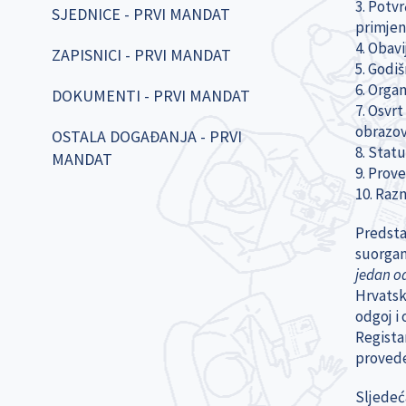
3. Potv
SJEDNICE - PRVI MANDAT
primjen
4. Obavi
ZAPISNICI - PRVI MANDAT
5. Godi
6. Organ
DOKUMENTI - PRVI MANDAT
7. Osvrt
obrazov
OSTALA DOGAĐANJA - PRVI
8. Stat
MANDAT
9. Prov
10. Raz
Predstav
suorgani
jedan o
Hrvatsk
odgoj i
Registar
provede
Sljedeć