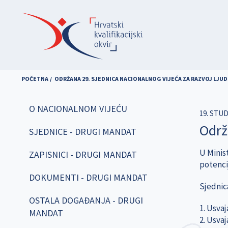
Skoči
na
glavni
sadržaj
POČETNA
ODRŽANA 29. SJEDNICA NACIONALNOG VIJEĆA ZA RAZVOJ LJU
O NACIONALNOM VIJEĆU
19. STU
Održ
SJEDNICE - DRUGI MANDAT
U Minist
ZAPISNICI - DRUGI MANDAT
potenci
DOKUMENTI - DRUGI MANDAT
Sjednic
OSTALA DOGAĐANJA - DRUGI
1. Usva
MANDAT
2. Usvaj