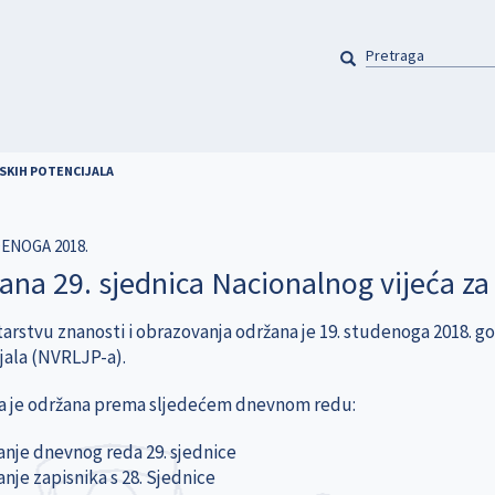
PRETRAGA
Pretraga
DSKIH POTENCIJALA
DENOGA 2018.
ana 29. sjednica Nacionalnog vijeća za 
arstvu znanosti i obrazovanja održana je 19. studenoga 2018. go
jala (NVRLJP-a).
a je održana prema sljedećem dnevnom redu:
janje dnevnog reda 29. sjednice
anje zapisnika s 28. Sjednice