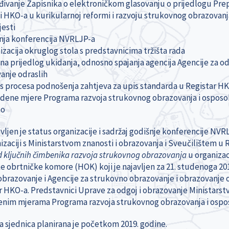
rđivanje Zapisnika o elektroničkom glasovanju o prijedlogu Prep
i HKO-a u kurikularnoj reformi i razvoju strukovnog obrazovanj
jesti
šnja konferencija NVRLJP-a
izacija okruglog stola s predstavnicima tržišta rada
 na prijedlog ukidanja, odnosno spajanja agencija Agencije za o
anje odraslih
us procesa podnošenja zahtjeva za upis standarda u Registar H
edene mjere Programa razvoja strukovnog obrazovanja i osposo
no
ljen je status organizacije i sadržaj godišnje konferencije NVRLJ
zaciji s Ministarstvom znanosti i obrazovanja i Sveučilištem u 
d ključnih čimbenika razvoja strukovnog obrazovanja
u organiza
e obrtničke komore (HOK) koji je najavljen za 21. studenoga 20
 obrazovanje i Agencije za strukovno obrazovanje i obrazovanje o
 HKO-a. Predstavnici Uprave za odgoj i obrazovanje Ministarstva
nim mjerama Programa razvoja strukovnog obrazovanja i ospos
a sjednica planirana je početkom 2019. godine.