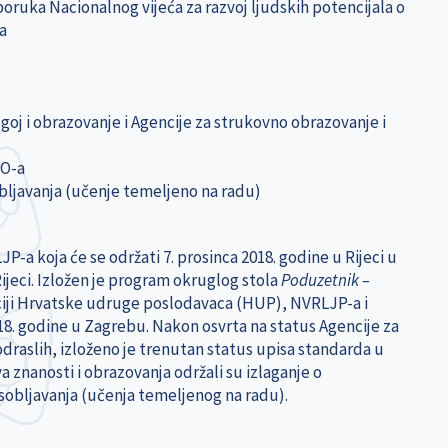
oruka Nacionalnog vijeća za razvoj ljudskih potencijala o
a
dgoj i obrazovanje i Agencije za strukovno obrazovanje i
KO-a
bljavanja (učenje temeljeno na radu)
P-a koja će se održati 7. prosinca 2018. godine u Rijeci u
Rijeci. Izložen je program okruglog stola
Poduzetnik –
ciji Hrvatske udruge poslodavaca (HUP), NVRLJP-a i
18. godine u Zagrebu. Nakon osvrta na status Agencije za
draslih, izloženo je trenutan status upisa standarda u
 znanosti i obrazovanja održali su izlaganje o
obljavanja (učenja temeljenog na radu).