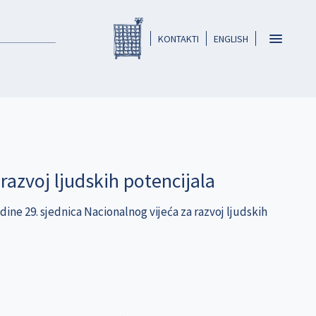
Registar HKO-a
header
Toggle
KONTAKTI
ENGLISH
navigatio
razvoj ljudskih potencijala
dine 29. sjednica Nacionalnog vijeća za razvoj ljudskih