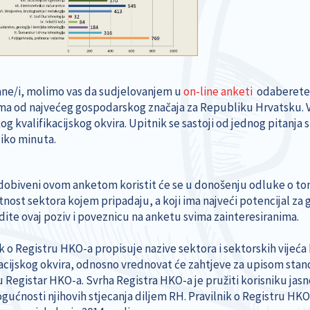
ne/i, molimo vas da sudjelovanjem u
on-line anketi
odaberete 
ma od najvećeg gospodarskog značaja za Republiku Hrvatsku. V
og kvalifikacijskog okvira. Upitnik se sastoji od jednog pitanja
liko minuta.
dobiveni ovom anketom koristit će se u donošenju odluke o tom
tnost sektora kojem pripadaju, a koji ima najveći potencijal z
edite ovaj poziv i poveznicu na anketu svima zainteresiranima.
ik o Registru HKO-a propisuje nazive sektora i sektorskih vijeća
kacijskog okvira, odnosno vrednovat će zahtjeve za upisom stand
u Registar HKO-a. Svrha Registra HKO-a je pružiti korisniku jas
ogućnosti njihovih stjecanja diljem RH. Pravilnik o Registru HKO