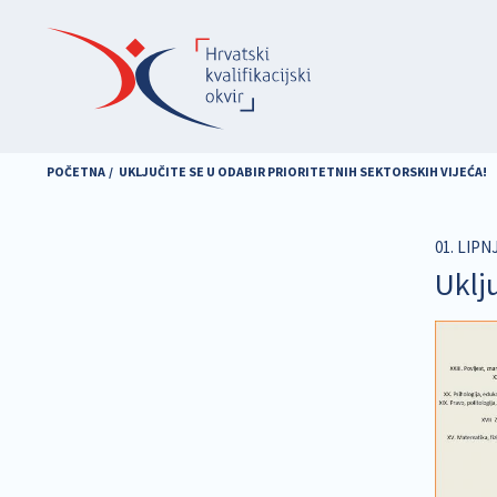
Skoči
na
glavni
sadržaj
POČETNA
UKLJUČITE SE U ODABIR PRIORITETNIH SEKTORSKIH VIJEĆA!
01. LIPNJ
Uklju