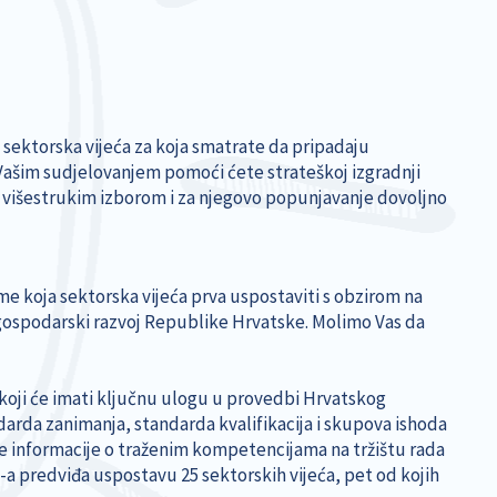
sektorska vijeća za koja smatrate da pripadaju
ašim sudjelovanjem pomoći ćete strateškoj izgradnji
 s višestrukim izborom i za njegovo popunjavanje dovoljno
e koja sektorska vijeća prva uspostaviti s obzirom na
a gospodarski razvoj Republike Hrvatske. Molimo Vas da
 koji će imati ključnu ulogu u provedbi Hrvatskog
arda zanimanja, standarda kvalifikacija i skupova ishoda
ne informacije o traženim kompetencijama na tržištu rada
-a predviđa uspostavu 25 sektorskih vijeća, pet od kojih