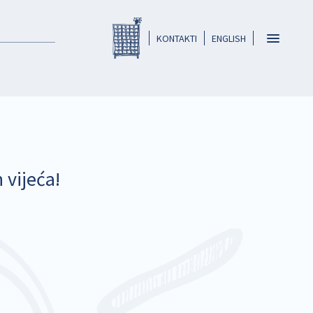
Registar HKO-a
header
Toggle
KONTAKTI
ENGLISH
navigatio
 vijeća!