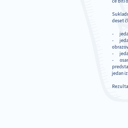
će biti 
Sukladno
deset čl
- jedan
- jedan
obrazova
- jedan
- osam 
predsta
jedan i
Rezulta