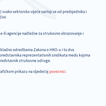
) svako sektorsko vijeće sastoji se od predsjednika i
ini:
 ili agencije nadležne za strukovno obrazovanje i
ukladno odredbama Zakona o HKO-u i to dva
 predstavnika reprezentativnih sindikata među kojima
 predstavnik strukovne udruge.
grafičkom prikazu na sljedećoj
poveznici
.