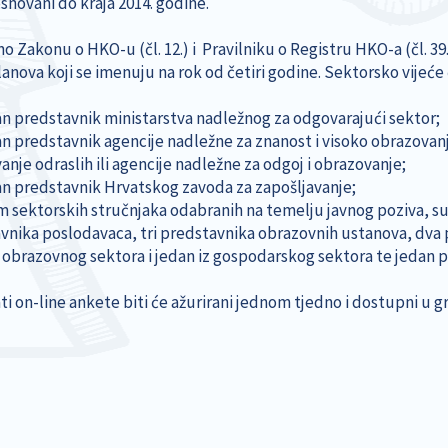
osnovani do kraja 2014. godine.
 Zakonu o HKO-u (čl. 12.) i Pravilniku o Registru HKO-a (čl. 39.
anova koji se imenuju na rok od četiri godine. Sektorsko vijeće č
 predstavnik ministarstva nadležnog za odgovarajući sektor;
 predstavnik agencije nadležne za znanost i visoko obrazovanje
nje odraslih ili agencije nadležne za odgoj i obrazovanje;
 predstavnik Hrvatskog zavoda za zapošljavanje;
sektorskih stručnjaka odabranih na temelju javnog poziva, s
vnika poslodavaca, tri predstavnika obrazovnih ustanova, dva
z obrazovnog sektora i jedan iz gospodarskog sektora te jedan
ti on-line ankete biti će ažurirani jednom tjedno i dostupni u 