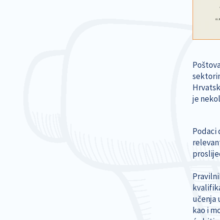
Poštova
sektori
Hrvatsk
je neko
Podaci 
relevan
proslij
Praviln
kvalifi
učenja 
kao i m