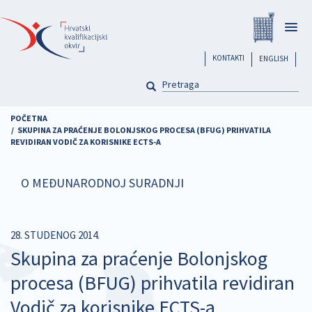
Skoči
Registar
na
Togg
glavni
navig
sadržaj
header
KONTAKTI
ENGLISH
PRETRAGA
Pretraga
POČETNA
SKUPINA ZA PRAĆENJE BOLONJSKOG PROCESA (BFUG) PRIHVATILA
REVIDIRAN VODIČ ZA KORISNIKE ECTS-A
O MEĐUNARODNOJ SURADNJI
28. STUDENOG 2014.
Skupina za praćenje Bolonjskog
procesa (BFUG) prihvatila revidiran
Vodič za korisnike ECTS-a