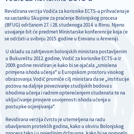
Revidirana verzija Vodiča za korisnike ECTS-a prihvaćena je
na sastanku Skupine za praćenje Bolonjskog procesa
(BFUG) održanom 27. i 28. studenoga 2014. u Rimu. Njeno
usvajanje bit će predmet Ministarske konferencije koja će
se održati u svibnju 2015. godine u Erevanu u Armeniji.
U skladu sa zahtjevom bolonjskih ministara postavljenim
u Bukureštu 2012. godine, Vodič za korisnike ECTS-a iz
2009. godine revidiran je kako bi se ojačala „smislena
primjena ishoda učenja“ u Europskom prostoru visokog
obrazovanja. Vodič promiče cilj ministara da se „institucije
pozovu na daljnje povezivanje studijskih bodova s
ishodima učenja i radnim opterećenjem studenata te na
uključivanje provjere usvojenosti ishoda učenja u
postupke ocjenjivanja“.
Revidirana verzija čvrsto je utemeljena na radu
obavljenom proteklih godina, kako u okviru Bolonjskog
procesa tako i u pojedinim državama, kako bi se pomoglo