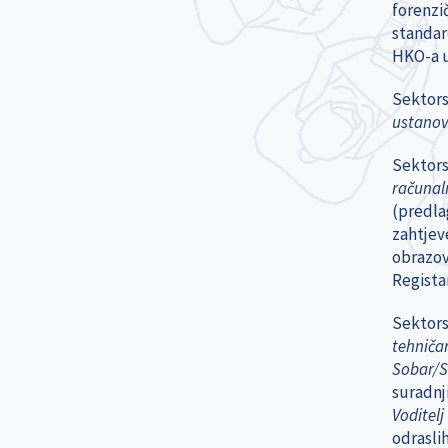
forenzi
standar
HKO-a u
Sektors
ustanov
Sektors
računaln
(predlag
zahtjev
obrazov
Regista
Sektors
tehničar
Sobar/S
suradnj
Voditel
odrasli