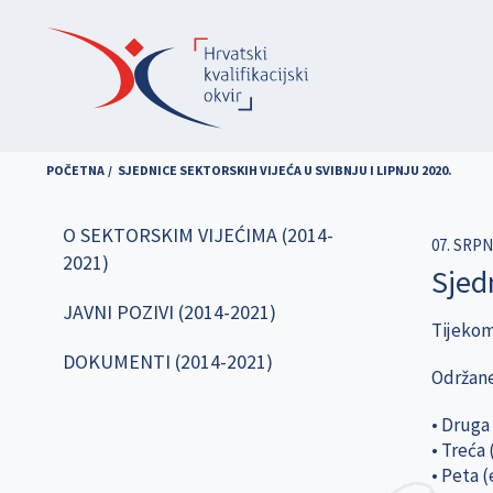
Skoči
na
glavni
sadržaj
POČETNA
SJEDNICE SEKTORSKIH VIJEĆA U SVIBNJU I LIPNJU 2020.
O SEKTORSKIM VIJEĆIMA (2014-
07. SRPN
2021)
Sjedn
JAVNI POZIVI (2014-2021)
Tijekom 
DOKUMENTI (2014-2021)
Održane
• Druga
• Treća
• Peta (