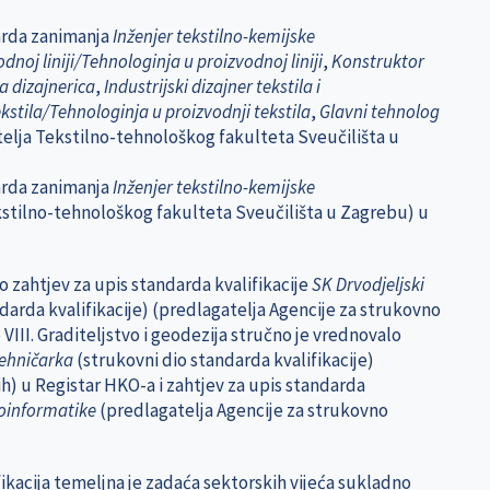
darda zanimanja
Inženjer tekstilno-kemijske
noj liniji/Tehnologinja u proizvodnoj liniji
,
Konstruktor
a dizajnerica
,
Industrijski dizajner tekstila i
kstila/Tehnologinja u proizvodnji tekstila
,
Glavni tehnolog
elja Tekstilno-tehnološkog fakulteta Sveučilišta u
arda zanimanja
Inženjer tekstilno-kemijske
kstilno-tehnološkog fakulteta Sveučilišta u Zagrebu) u
o zahtjev za upis standarda kvalifikacije
SK Drvodjeljski
darda kvalifikacije) (predlagatelja Agencije za strukovno
VIII. Graditeljstvo i geodezija stručno je vrednovalo
tehničarka
(strukovni dio standarda kvalifikacije)
h) u Registar HKO-a i zahtjev za upis standarda
eoinformatike
(predlagatelja Agencije za strukovno
ikacija temeljna je zadaća sektorskih vijeća sukladno