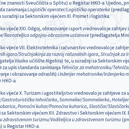
čne znanosti Sveučilišta u Splitu) u Registar HKO-a. Ujedno, p
da zanimanja
Logistički operater/Logistička operaterka
(predlag
 suradnji sa Sektorskim vijećem XI. Promet i logistika.
ko vijeće XXI. Odgoj, obrazovanje i sport vrednovalo je zahtjev
e/Ravnateljica odgojno-obrazovne ustanove
(predlagatelja Mini
ko vijeće VII. Elektrotehnika i računarstvo vrednovalo je zahtj
ih igara/Stručnjakinja za razvoj računalnih igara
,
Stručnjak za I
atelja Visoko učilište Algebra) te, u suradnji sa Sektorskim vij
e za upis standarda zanimanja
Tehničar za mehatroniku/Tehniča
anje i obrazovanje odraslih) i
Inženjer mehatronike/Inženjerka 
r HKO-a.
ko vijeće X. Turizam i ugostiteljstvo vrednovalo je zahtjeve za
/Gastroturistička tehničarka
,
Sommelier/Sommelierka
,
Hotelijer
obarica
,
Pomoćni kuhar/Pomoćna kuharica
,
Slastičar/Slastičar
i sa Sektorskim vijećem XII. Zdravstvo i Sektorskim vijećem IX. 
j u zdravstvenom turizmu/Voditeljica u zdravstvenom turizmu
(pr
h) u Registar HKO-a.