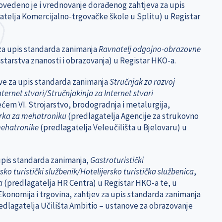
rovedeno je i vrednovanje dorađenog zahtjeva za upis
atelja Komercijalno-trgovačke škole u Splitu) u Registar
 za upis standarda zanimanja
Ravnatelj odgojno-obrazovne
starstva znanosti i obrazovanja) u Registar HKO-a.
eve za upis standarda zanimanja
Stručnjak za razvoj
nternet stvari/Stručnjakinja za Internet stvari
ećem VI. Strojarstvo, brodogradnja i metalurgija,
rka za mehatroniku
(predlagatelja Agencije za strukovno
mehatronike
(predlagatelja Veleučilišta u Bjelovaru) u
 upis standarda zanimanja,
Gastroturistički
sko turistički službenik/Hotelijersko turistička službenica
,
ka
(predlagatelja HR Centra) u Registar HKO-a te, u
Ekonomija i trgovina, zahtjev za upis standarda zanimanja
edlagatelja Učilišta Ambitio – ustanove za obrazovanje