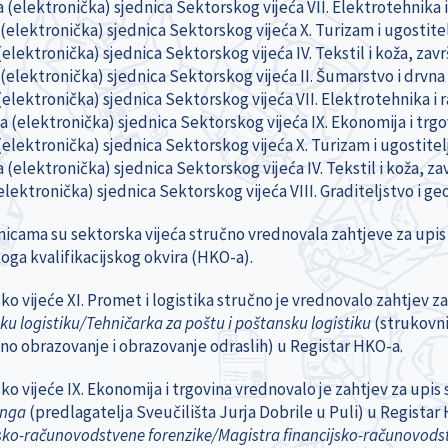
(elektronička) sjednica Sektorskog vijeća VII. Elektrotehnika i 
(elektronička) sjednica Sektorskog vijeća X. Turizam i ugostitel
(elektronička) sjednica Sektorskog vijeća IV. Tekstil i koža, zavr
(elektronička) sjednica Sektorskog vijeća II. Šumarstvo i drvna t
elektronička) sjednica Sektorskog vijeća VII. Elektrotehnika i r
ta (elektronička) sjednica Sektorskog vijeća IX. Ekonomija i trg
(elektronička) sjednica Sektorskog vijeća X. Turizam i ugostitelj
(elektronička) sjednica Sektorskog vijeća IV. Tekstil i koža, zav
elektronička) sjednica Sektorskog vijeća VIII. Graditeljstvo i geo
nicama su sektorska vijeća stručno vrednovala zahtjeve za upis 
oga kvalifikacijskog okvira (HKO-a).
o vijeće XI. Promet i logistika stručno je vrednovalo zahtjev za
u logistiku/Tehničarka za poštu i poštansku logistiku
(strukovni
no obrazovanje i obrazovanje odraslih) u Registar HKO-a.
ko vijeće IX. Ekonomija i trgovina vrednovalo je zahtjev za upi
inga
(predlagatelja Sveučilišta Jurja Dobrile u Puli) u Registar 
jsko-računovodstvene forenzike/Magistra financijsko-računovods