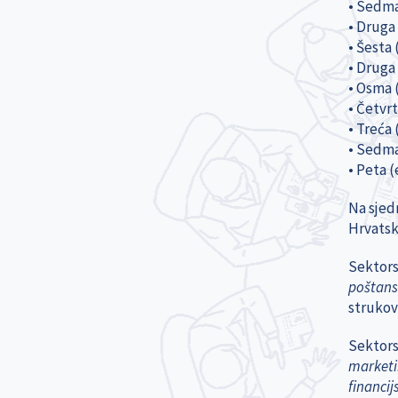
• Sedma 
• Druga 
• Šesta 
• Druga 
• Osma (
• Četvr
• Treća 
• Sedma 
• Peta (
Na sjed
Hrvatsk
Sektorsk
poštansk
strukov
Sektors
market
financi