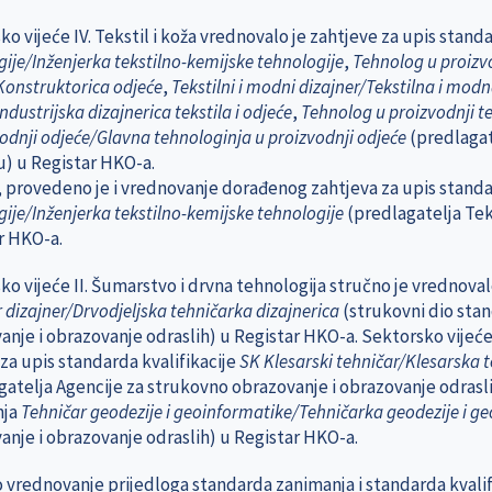
o vijeće IV. Tekstil i koža vrednovalo je zahtjeve za upis stan
ije/Inženjerka tekstilno-kemijske tehnologije
,
Tehnolog u proizvod
Konstruktorica odjeće
,
Tekstilni i modni dizajner/Tekstilna i modn
ndustrijska dizajnerica tekstila i odjeće
,
Tehnolog u proizvodnji te
odnji odjeće/Glavna tehnologinja u proizvodnji odjeće
(predlagat
) u Registar HKO-a.
 provedeno je i vrednovanje dorađenog zahtjeva za upis stand
ije/Inženjerka tekstilno-kemijske tehnologije
(predlagatelja Te
r HKO-a.
o vijeće II. Šumarstvo i drvna tehnologija stručno je vrednoval
 dizajner/Drvodjeljska tehničarka dizajnerica
(strukovni dio stan
nje i obrazovanje odraslih) u Registar HKO-a. Sektorsko vijeće 
za upis standarda kvalifikacije
SK Klesarski tehničar/Klesarska 
gatelja Agencije za strukovno obrazovanje i obrazovanje odrasli
nja
Tehničar geodezije i geoinformatike/Tehničarka geodezije i g
anje i obrazovanje odraslih) u Registar HKO-a.
 vrednovanje prijedloga standarda zanimanja i standarda kvalif