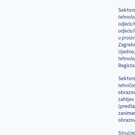
Sektorsk
tehnolog
odjeće/
odjeće/I
u proizv
Zagrebu
Ujedno,
tehnolog
Regista
Sektorsk
tehničar
obrazova
zahtjev 
(predla
zanima
obrazov
Stručno