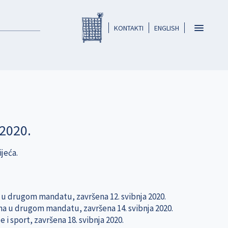
Registar HKO-a
header
Toggle
KONTAKTI
ENGLISH
navigatio
 2020.
ijeća.
a u drugom mandatu, završena 12. svibnja 2020.
ina u drugom mandatu, završena 14. svibnja 2020.
 i sport, završena 18. svibnja 2020.