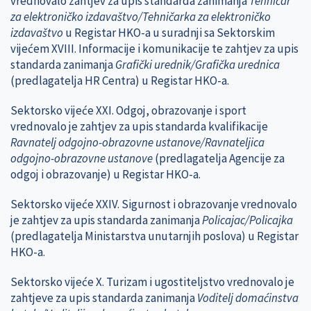
vrednovalo zahtjev za upis standarda zanimanja
Tehničar
za elektroničko izdavaštvo/Tehničarka za elektroničko
izdavaštvo
u Registar HKO-a u suradnji sa Sektorskim
vijećem XVIII. Informacije i komunikacije te zahtjev za upis
standarda zanimanja
Grafički urednik/Grafička urednica
(predlagatelja HR Centra) u Registar HKO-a.
Sektorsko vijeće XXI. Odgoj, obrazovanje i sport
vrednovalo je zahtjev za upis standarda kvalifikacije
Ravnatelj odgojno-obrazovne ustanove/Ravnateljica
odgojno-obrazovne ustanove
(predlagatelja Agencije za
odgoj i obrazovanje) u Registar HKO-a.
Sektorsko vijeće XXIV. Sigurnost i obrazovanje vrednovalo
je zahtjev za upis standarda zanimanja
Policajac/Policajka
(predlagatelja Ministarstva unutarnjih poslova) u Registar
HKO-a.
Sektorsko vijeće X. Turizam i ugostiteljstvo vrednovalo je
zahtjeve za upis standarda zanimanja
Voditelj domaćinstva