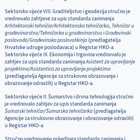
Sektorsko vijeće VIII. Graditeljstvo i geodezija stručno je
vrednovalo zahtjeve za upis standarda zanimanja
Arhitektonski tehničar/Arhitektonska tehničarka
,
Tehničar u
građevinarstvu/Tehničarka u građevinarstvu
i
Građevinski
poslovođa/Građevinska poslovotkinja
(predlagatelja
Hrvatske udruge poslodavaca) u Registar HKO-a.
Sektorsko vijeće IX. Ekonomija i trgovina vrednovalo je
zahtjev za upis standarda zanimanja
Asistent za upravljanje
projektima/Asistentica za upravljanje projektima
(predlagatelja Agencije za strukovno obrazovanje i
obrazovanje odraslih) u Registar HKO-a.
Sektorsko vijeće II. Šumarstvo i drvna tehnologija stručno
je vrednovalo zahtjev za upis standarda zanimanja
Šumarski tehničar/Šumarska tehničarka
(predlagatelja
Agencije za strukovno obrazovanje i obrazovanje odraslih)
u Registar HKO-a.
Stručno vrednovanje prijedloga standarda zanimanja i