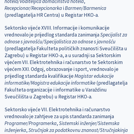
hotela/Voditeljica domaćinstva hotela
,
Recepcionar/Recepcionarka
i
Barmen/Barmenica
(predlagatelja HR Centra) u Registar HKO-a.
Sektorsko vijeće XVIII. Informacije i komunikacije
vrednovalo je prijedlog standarda zanimanja
Specijalist za
odnose s javnošću/Specijalistica za odnose s javnošću
(predlagatelja Fakulteta političkih znanosti Sveučilišta u
Zagrebu) u Registar HKO-a, a u suradnji sa Sektorskim
vijećem VII. Elektrotehnika i računarstvo te Sektorskim
vijećem XXI. Odgoj, obrazovanje i sport, vrednovalo je
prijedlog standarda kvalifikacije
Magistar edukacije
informatike/Magistra edukacije informatike
(predlagatelja
Fakulteta organizacije i informatike u Varaždinu
Sveučilišta u Zagrebu) u Registar HKO-a.
Sektorsko vijeće VII. Elektrotehnika i računarstvo
vrednovalo je zahtjeve za upis standarda zanimanja
Programer/Programerka
,
Sistemski inženjer/Sistemska
inženjerka
,
Stručnjak za podatkovnu znanost/Stručnjakinja