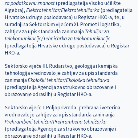
za podatkovnu znanost
(predlagatelja Visoko učilište
Algebra),
Elektrotehničar/Elektrotehničarka
(predlagatelja
Hrvatske udruge poslodavaca) u Registar HKO-a, te, u
suradnji sa Sektorskim vijećem XI. Promet i logistika,
zahtjev za upis standarda zanimanja
Tehničar za
telekomunikacije/Tehničarka za telekomunikacije
(predlagatelja Hrvatske udruge poslodavaca) u Registar
HKO-a.
Sektorsko vijeće III. Rudarstvo, geologija i kemijska
tehnologija vrednovalo je zahtjev za upis standarda
zanimanja
Ekološki tehničar/Ekološka tehničarka
(predlagatelja Agencija za strukovno obrazovanje i
obrazovanje odraslih) u Registar HKO-a.
Sektorsko vijeće I. Poljoprivreda, prehrana i veterina
vrednovalo je zahtjev za upis standarda zanimanja
Prehrambeni tehničar/Prehrambena tehničarka
(predlagatelja Agencije za strukovno obrazovanje i
obrazovanje odraslih) u Registar HKO-a.