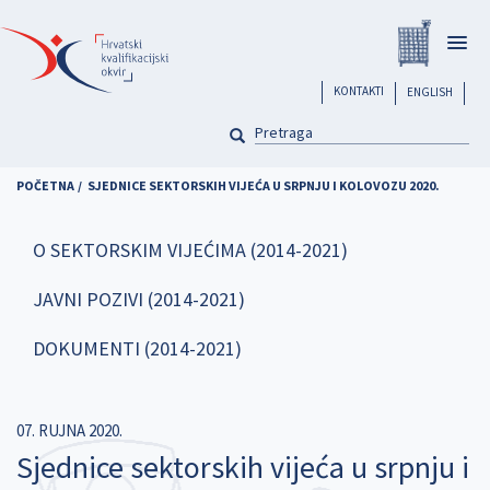
Skoči
Registar
na
Togg
glavni
navig
sadržaj
header
KONTAKTI
ENGLISH
PRETRAGA
Pretraga
POČETNA
SJEDNICE SEKTORSKIH VIJEĆA U SRPNJU I KOLOVOZU 2020.
O SEKTORSKIM VIJEĆIMA (2014-2021)
JAVNI POZIVI (2014-2021)
DOKUMENTI (2014-2021)
07. RUJNA 2020.
Sjednice sektorskih vijeća u srpnju i