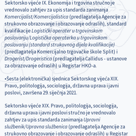
Sektorsko vijeće IX. Ekonomija i trgovina stručno je
vrednovalo zahtjev za upis standarda zanimanja
Komercijalist/Komercijalistica
(predlagatelja Agencije za
strukovno obrazovanje i obrazovanje odraslih)
,
standard
kvalifikacije
Logistički operater u trgovinskom
poslovanju/Logistička operaterka u trgovinskom
poslovanju (standard strukovnog dijela kvalifikacije)
(predlagatelja Komercijalno trgovačke škole Split)
i
Drogerist/Drogeristica
(predlagatelja Callidus - ustanove
za obrazovanje odraslih) u Registar HKO-a.
•Šesta (elektronička) sjednica Sektorskog vijeća XIX.
Pravo, politologija, sociologija, državna uprava i javni
poslovi, završena 29. siječnja 2021.
Sektorsko vijeće XIX.
Pravo, politologija, sociologija,
državna uprava i javni poslovi
stručno je vrednovalo
zahtjev za upis standarda zanimanja
Upravni
službenik/Upravna službenica
(predlagatelja Agencije za
strukovno obrazovanje i obrazovanje odraslih) u Registar