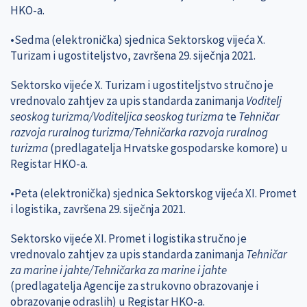
HKO-a.
•Sedma (elektronička) sjednica Sektorskog vijeća X.
Turizam i ugostiteljstvo, završena 29. siječnja 2021.
Sektorsko vijeće X. Turizam i ugostiteljstvo stručno je
vrednovalo zahtjev za upis standarda zanimanja
Voditelj
seoskog turizma/Voditeljica seoskog turizma
te
Tehničar
razvoja ruralnog turizma/Tehničarka razvoja ruralnog
turizma
(predlagatelja Hrvatske gospodarske komore)
u
Registar HKO-a.
•Peta (elektronička) sjednica Sektorskog vijeća XI. Promet
i logistika, završena 29. siječnja 2021.
Sektorsko vijeće XI. Promet i logistika stručno je
vrednovalo zahtjev za upis standarda zanimanja
Tehničar
za marine i jahte/Tehničarka za marine i jahte
(predlagatelja Agencije za strukovno obrazovanje i
obrazovanje odraslih) u Registar HKO-a.