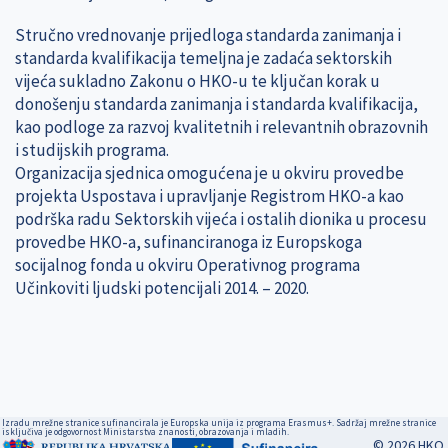
Stručno vrednovanje prijedloga standarda zanimanja i
standarda kvalifikacija temeljna je zadaća sektorskih
vijeća sukladno Zakonu o HKO-u te ključan korak u
donošenju standarda zanimanja i standarda kvalifikacija,
kao podloge za razvoj kvalitetnih i relevantnih obrazovnih
i studijskih programa.
Organizacija sjednica omogućena je u okviru provedbe
projekta Uspostava i upravljanje Registrom HKO-a kao
podrška radu Sektorskih vijeća i ostalih dionika u procesu
provedbe HKO-a, sufinanciranoga iz Europskoga
socijalnog fonda u okviru Operativnog programa
Učinkoviti ljudski potencijali 2014. – 2020.
Izradu mrežne stranice sufinancirala je Europska unija iz programa Erasmus+. Sadržaj mrežne stranice
isključiva je odgovornost Ministarstva znanosti, obrazovanja i mladih.
© 2026 HKO