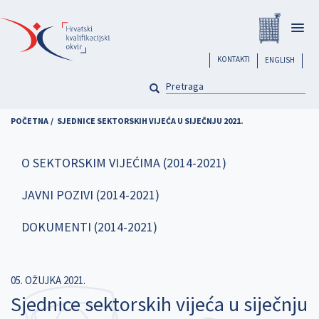
Skoči
Registar
na
Togg
glavni
navig
sadržaj
header
KONTAKTI
ENGLISH
PRETRAGA
Pretraga
POČETNA
SJEDNICE SEKTORSKIH VIJEĆA U SIJEČNJU 2021.
O SEKTORSKIM VIJEĆIMA (2014-2021)
JAVNI POZIVI (2014-2021)
DOKUMENTI (2014-2021)
05. OŽUJKA 2021.
Sjednice sektorskih vijeća u siječnju