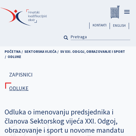
Skoči
Registar
na
Togg
glavni
navig
sadržaj
header
KONTAKTI
ENGLISH
PRETRAGA
Pretraga
POČETNA
SEKTORSKA VIJEĆA
SV XXI. ODGOJ, OBRAZOVANJE I SPORT
ODLUKE
ZAPISNICI
ODLUKE
Odluka o imenovanju predsjednika i
članova Sektorskog vijeća XXI. Odgoj,
obrazovanje i sport u novome mandatu