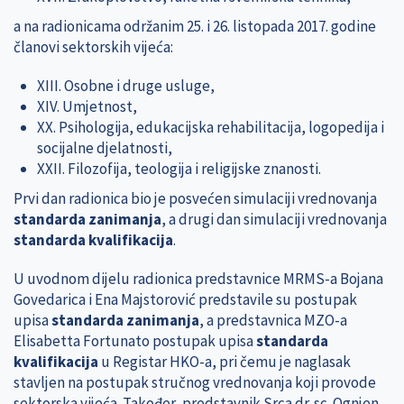
a na radionicama održanim 25. i 26. listopada 2017. godine
članovi sektorskih vijeća:
XIII. Osobne i druge usluge,
XIV. Umjetnost,
XX. Psihologija, edukacijska rehabilitacija, logopedija i
socijalne djelatnosti,
XXII. Filozofija, teologija i religijske znanosti.
Prvi dan radionica bio je posvećen simulaciji vrednovanja
standarda zanimanja
, a drugi dan simulaciji vrednovanja
standarda kvalifikacija
.
U uvodnom dijelu radionica predstavnice MRMS-a Bojana
Govedarica i Ena Majstorović predstavile su postupak
upisa
standarda zanimanja
, a predstavnica MZO-a
Elisabetta Fortunato postupak upisa
standarda
kvalifikacija
u Registar HKO-a, pri čemu je naglasak
stavljen na postupak stručnog vrednovanja koji provode
sektorska vijeća. Također, predstavnik Srca dr. sc. Ognjen