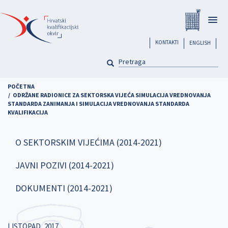
Skoči
Registar
na
Togg
glavni
navig
sadržaj
header
KONTAKTI
ENGLISH
PRETRAGA
Pretraga
POČETNA
ODRŽANE RADIONICE ZA SEKTORSKA VIJEĆA SIMULACIJA VREDNOVANJA
STANDARDA ZANIMANJA I SIMULACIJA VREDNOVANJA STANDARDA
KVALIFIKACIJA
O SEKTORSKIM VIJEĆIMA (2014-2021)
JAVNI POZIVI (2014-2021)
DOKUMENTI (2014-2021)
LISTOPAD, 2017.