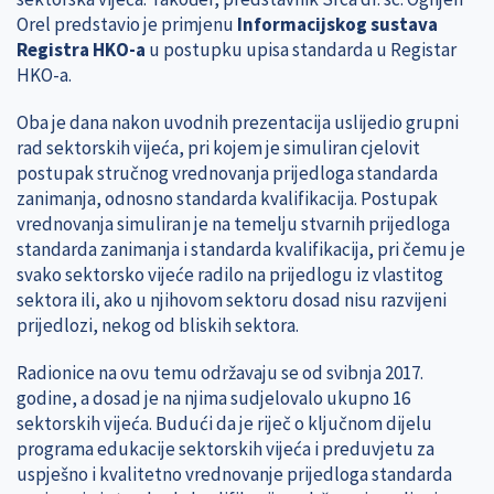
Orel predstavio je primjenu
Informacijskog sustava
Registra HKO-a
u postupku upisa standarda u Registar
HKO-a.
Oba je dana nakon uvodnih prezentacija uslijedio grupni
rad sektorskih vijeća, pri kojem je simuliran cjelovit
postupak stručnog vrednovanja prijedloga standarda
zanimanja, odnosno standarda kvalifikacija. Postupak
vrednovanja simuliran je na temelju stvarnih prijedloga
standarda zanimanja i standarda kvalifikacija, pri čemu je
svako sektorsko vijeće radilo na prijedlogu iz vlastitog
sektora ili, ako u njihovom sektoru dosad nisu razvijeni
prijedlozi, nekog od bliskih sektora.
Radionice na ovu temu održavaju se od svibnja 2017.
godine, a dosad je na njima sudjelovalo ukupno 16
sektorskih vijeća. Budući da je riječ o ključnom dijelu
programa edukacije sektorskih vijeća i preduvjetu za
uspješno i kvalitetno vrednovanje prijedloga standarda