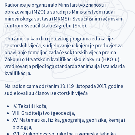
Radionice je organiziralo Ministarstvo znanosti i
obrazovanja (MZO) u suradnji s Ministarstvom rada i
mirovinskoga sustava (MRMS) i Sveučilišnim računskim
centrom Sveučilišta u Zagrebu (Srce).
Održane su kao dio cjelovitog programa edukacije
sektorskih vijeća, sudjelovanje u kojem je preduvjet za
obavljanje temeljne zadaće sektorskih vijeća prema
Zakonu o Hrvatskom kvalifikacijskom okviru (HKO-u):
vrednovanja prijedloga standarda zanimanja i standarda
kvalifikacija.
Na radionicama održanim 18. i 19. listopada 2017. godine
sudjelovali su članovi sektorskih vijeća:
IV. Tekstil i koža,
VIII. Graditeljstvo i geodezija,
XV. Matematika, fizika, geografija, geofizika, kemija i
biologija,
XVII. Zrakoplovstvo, raketna i svemirska tehnika,