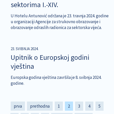
sektorima I.-XIV.
U Hotelu Antunović održana je 23. travnja 2024. godine
u organizaciji Agencije za strukovno obrazovanje i
obrazovanje odraslih radionica za sektorska vijeća.
23. SVIBNJA 2024.
Upitnik o Europskoj godini
vještina
Europska godina vještina završila je 8. svibnja 2024.
godine.
Pagination
First
prva
Previous
prethodna
Page
1
Current
2
Page
3
Page
4
Page
5
page
page
page