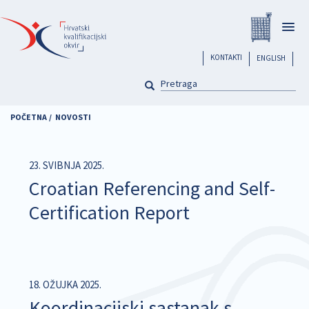
Skoči
Registar
na
Togg
glavni
navig
sadržaj
header
KONTAKTI
ENGLISH
PRETRAGA
Pretraga
POČETNA
NOVOSTI
23. SVIBNJA 2025.
Croatian Referencing and Self-
Certification Report
18. OŽUJKA 2025.
Koordinacijski sastanak s