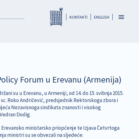
Registar HKO-a
header
Toggle
KONTAKTI
ENGLISH
navigatio
 Policy Forum u Erevanu (Armenija)
ani su u Erevanu, u Armeniji, od 14. do 15. svibnja 2015.
. sc. Roko Andričević, predsjednik Rektorskoga zbora i
 vijeća Nezavisnoga sindikata znanosti i visokog
 Vedran Dodig.
u Erevansko ministarsko priopćenje te Izjava Četvrtoga
 ministri su se obvezali na sljedeće: