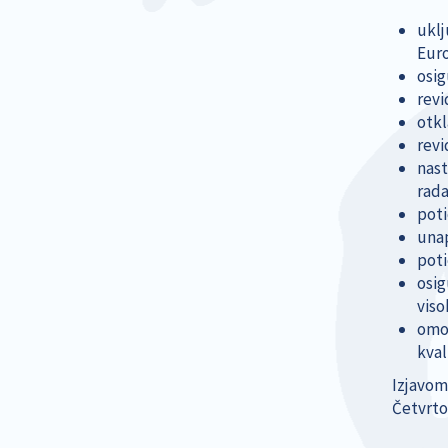
uklj
Euro
osig
revi
otkl
revi
nast
rada
poti
unap
poti
osig
viso
omog
kval
Izjavom
Četvrto