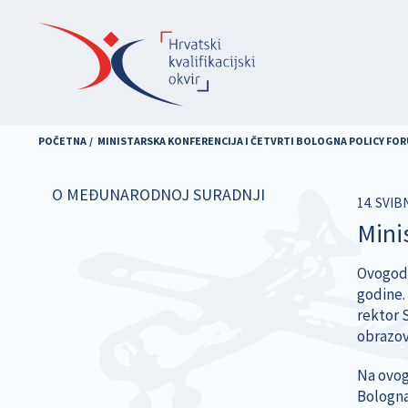
Skoči
na
glavni
sadržaj
POČETNA
MINISTARSKA KONFERENCIJA I ČETVRTI BOLOGNA POLICY FOR
O MEĐUNARODNOJ SURADNJI
14. SVIB
Mini
Ovogodiš
godine.
rektor S
obrazov
Na ovog
Bologna