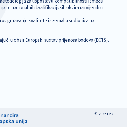
nje metodologija za uspostavu kompatibilnosti između
 te nacionalnih kvalifikacijskih okvira razvijenih u
a osiguravanje kvalitete iz zemalja sudionica na
ajući u obzir Europski sustav prijenosa bodova (ECTS).
© 2026 HKO