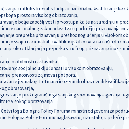
učivanje kratkih stručnih studija u nacionalne kvalifikacijske ok
pskoga prostora visokog obrazovanja,
uravanje bolje zapošljivosti prvostupnika te na suradnju u prać
diranje nacionalnog zakonodavstva u području priznavanja inoz
anjanje prepreka priznavanju prethodnog učenja u visokom ob
diranje svojih nacionalnih kvalifikacijskih okvira na način da
ojanje oko otklanjanja prepreka stručnog priznavanja inozemnih
,
canje mobilnosti nastavnika,
ređenje socijalne uključenosti u visokom obrazovanju,
canje prenosivosti zajmova i potpora,
uravanje jednakog tretmana inozemnih obrazovnih kvalifikacija
kog obrazovanja,
ućavanje prekograničnoga vanjskog vrednovanja agencija regis
itete visokog obrazovanja.
 Četvrtoga Bologna Policy Foruma ministri odgovorni za područj
me Bologna Policy Forumu naglašavaju, uz ostalo, sljedeće pri