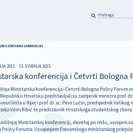
PRETRAGA
Pretraga
UM U EREVANU (ARMENIJA)
NJA 2015.
-
15. SVIBNJA 2015.
starska konferencija i Četvrti Bologna
nja Ministarska konferencija i Četvrti Bologna Policy Forum održ
 Republiku Hrvatsku predstavljali su zamjenik ministra prof. dr
veučilišta u Rijeci prof. dr. sc. Pero Lučin, predsjednik Velikog
anja Vilim Ribić te predstavnik Hrvatskoga studentskog zbora
odišnjoj Ministarskoj konferenciji, devetoj po redu, usvojeni s
 Policy Foruma. Usvajanjem Erevanskoga ministarskog priopćenja