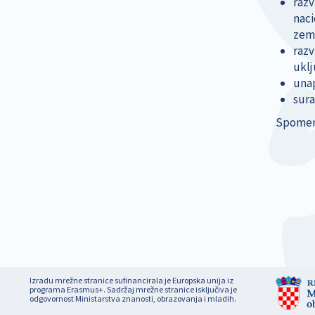
razv
naci
zeml
razv
uklj
unap
sura
Spomen
Izradu mrežne stranice sufinancirala je Europska unija iz
programa Erasmus+. Sadržaj mrežne stranice isključiva je
odgovornost Ministarstva znanosti, obrazovanja i mladih.